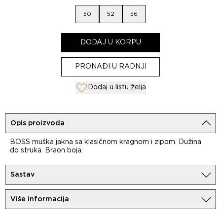
50
52
56
DODAJ U KORPU
PRONAĐI U RADNJI
Dodaj u listu želja
Opis proizvoda
BOSS muška jakna sa klasičnom kragnom i zipom. Dužina
do struka. Braon boja.
Sastav
100% Vuna
Više informacija
Uvoznik:
MovemCo