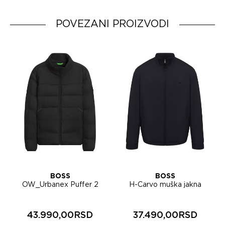
Dobavljač:
HUGO BOSS AG
Zemlja porekla:
Turkey
POVEZANI PROIZVODI
BOSS
BOSS
OW_Urbanex Puffer 2
H-Carvo muška jakna
muška jakna 50569136
50567690
43.990,00RSD
37.490,00RSD