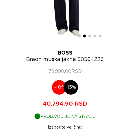
BOSS
Braon muška jakna 50564223
79.990,00RSD
-40%
-15%
40.794,90 RSD
PROIZVOD JE NA STANJU
Izaberite veličinu: