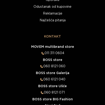
Isporuka
Odustanak od kupovine
Reklamacije
Najčešća pitanja
KONTAKT
MOVEM multibrand store
011 311 0604
BOSS store
060 8121 060
BOSS store Galerija
060 6121 040
BOSS store Ušće
060 8121 071
BOSS store BIG Fashion