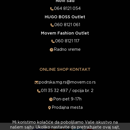
Novi Sad
064 8121 054
HUGO BOSS Outlet
060 8121 061
Movem Fashion Outlet
060 8121 117
Radno vreme
ONLINE SHOP KONTAKT
podrska.mg.rs@movem.co.rs
011 35 32 497 / opcija br. 2
Pon-pet 9-17h
Prodajna mesta
Mi koristimo kolačiće da poboljšamo Vaše iskustvo na
našem sajtu. Ukoliko nastavite da pretražujete ovaj sajt,