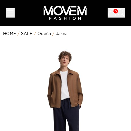
0
HOME
/
SALE
/
Odeća
/
Jakna