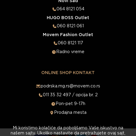
Novi Sad
064 8121 054
HUGO BOSS Outlet
060 8121 061
Movem Fashion Outlet
060 8121 117
Radno vreme
ONLINE SHOP KONTAKT
podrska.mg.rs@movem.co.rs
011 35 32 497 / opcija br. 2
Pon-pet 9-17h
Prodajna mesta
Mi koristimo kolačiće da poboljšamo Vaše iskustvo na
našem sajtu. Ukoliko nastavite da pretražujete ovaj sajt,