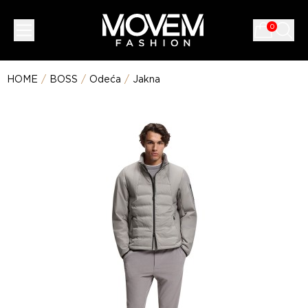
0
HOME
/
BOSS
/
Odeća
/
Jakna