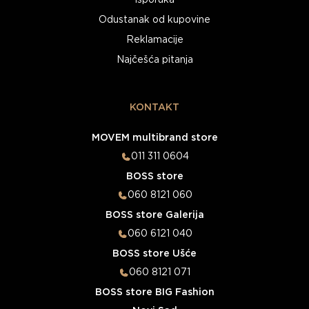
Isporuka
Odustanak od kupovine
Reklamacije
Najčešća pitanja
KONTAKT
MOVEM multibrand store
011 311 0604
BOSS store
060 8121 060
BOSS store Galerija
060 6121 040
BOSS store Ušće
060 8121 071
BOSS store BIG Fashion