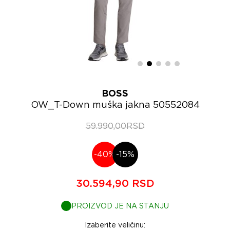
BOSS
OW_T-Down muška jakna 50552084
59.990,00RSD
-40%
-15%
30.594,90 RSD
PROIZVOD JE NA STANJU
Izaberite veličinu: