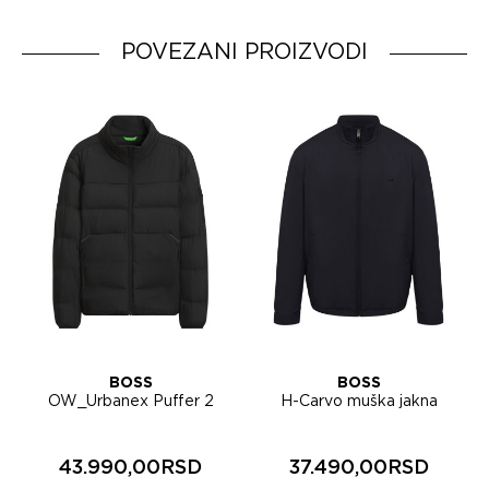
Dobavljač:
HUGO BOSS AG
Zemlja porekla:
Indonesia
POVEZANI PROIZVODI
BOSS
BOSS
OW_Urbanex Puffer 2
H-Carvo muška jakna
muška jakna 50569136
50567690
43.990,00RSD
37.490,00RSD