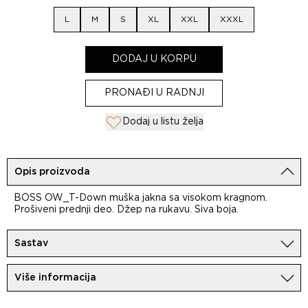
L
M
S
XL
XXL
XXXL
DODAJ U KORPU
PRONAĐI U RADNJI
Dodaj u listu želja
Opis proizvoda
BOSS OW_T-Down muška jakna sa visokom kragnom.
Prošiveni prednji deo. Džep na rukavu. Siva boja.
Sastav
100%Poliester
Više informacija
Uvoznik:
MovemCo