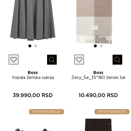
Lista želja
Lista želja
Brzi pregled
Brzi p
Boss
Boss
Vopala ženska suknja
Zesy_Se_35*180 ženski šal
50568806
50572456
39.990,00 RSD
10.490,00 RSD
NOVA KOLEKCIJA
NOVA KOLEKCIJA