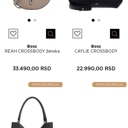
Lista želja
Lista želja
Brzi pregled
Brzi p
Boss
Boss
REAH CROSSBODY ženska
CAYLIE CROSSBODY
torbica 50567610
ženska torba 50567974
33.490,00 RSD
22.990,00 RSD
NOVA KOLEKCIJA
NOVA KOLEKCIJA