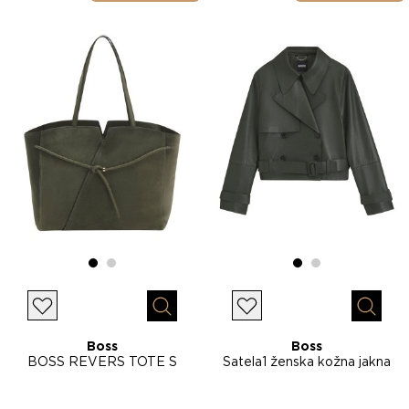
Lista želja
Lista želja
Brzi pregled
Brzi p
Boss
Boss
BOSS REVERS TOTE S
Satela1 ženska kožna jakna
ženska torba 50567606
50566471