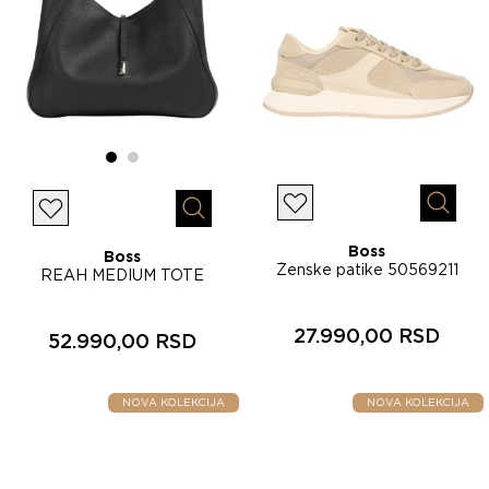
Lista želja
Brzi p
Lista želja
Brzi pregled
Boss
Boss
Ženske patike 50569211
REAH MEDIUM TOTE
ženska torba 50567609
27.990,00 RSD
52.990,00 RSD
NOVA KOLEKCIJA
NOVA KOLEKCIJA