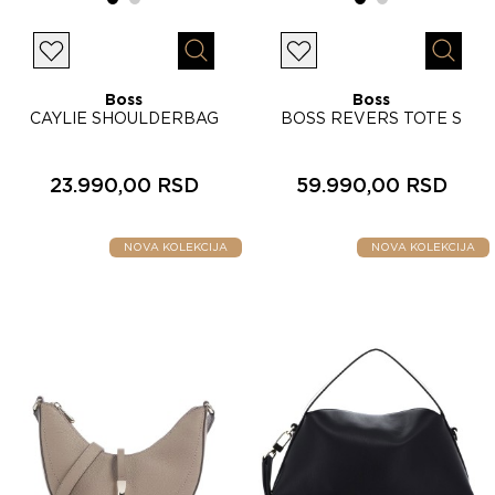
Lista želja
Lista želja
Brzi pregled
Brzi p
Boss
Boss
CAYLIE SHOULDERBAG
BOSS REVERS TOTE S
ženska torba 50567998
ženska torba 50567606
23.990,00 RSD
59.990,00 RSD
NOVA KOLEKCIJA
NOVA KOLEKCIJA