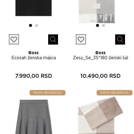
Lista želja
Lista želja
Brzi pregled
Brzi p
Boss
Boss
Ecosah ženska majica
Zesy_Se_35*180 ženski šal
50565825
50572456
7.990,00 RSD
10.490,00 RSD
NOVA KOLEKCIJA
NOVA KOLEKCIJA