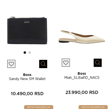
Lista želja
Brzi p
Lista želja
Brzi pregled
Boss
Boss
Miah_SLBall10_NACS
Sandy New SM Wallet
ženske cipele 50573444
ženski novčanik 50567620
23.990,00 RSD
10.490,00 RSD
NOVA KOLEKCIJA
NOVA KOLEKCIJA