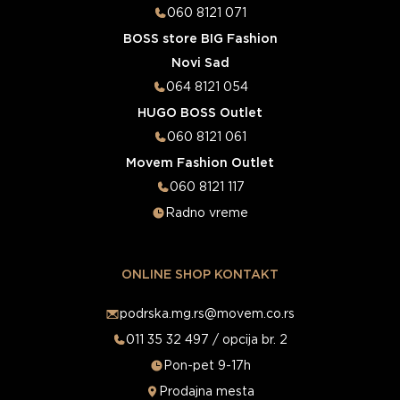
060 8121 071
BOSS store BIG Fashion
Novi Sad
064 8121 054
HUGO BOSS Outlet
060 8121 061
Movem Fashion Outlet
060 8121 117
Radno vreme
ONLINE SHOP KONTAKT
podrska.mg.rs@movem.co.rs
011 35 32 497 / opcija br. 2
Pon-pet 9-17h
Prodajna mesta