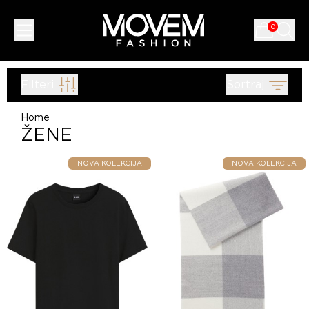
0
Filteri
Sortraj
Home
ŽENE
NOVA KOLEKCIJA
NOVA KOLEKCIJA