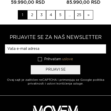
59.990,00 RSD
85.990,00 RSD
Strana
Strana
Strana
Strana
Strana
Strana
1
2
3
4
5
...
25
»
PRIJAVITE SE ZA NAŠ NEWSLETTER
Prijavite se na naš newsletter
Prihvatam
uslove
PRIJAVI SE
Ovaj sajt je zaštićen reCAPTCHA i primenjuju se
Google politika
privatnosti
i
uslovi korišćenja usluge
.