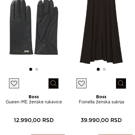
Lista želja
Lista želja
Brzi pregled
Brzi p
Boss
Boss
Gueen-ME ženske rukavice
Fionella ženska suknja
50526613
50567365
12.990,00 RSD
39.990,00 RSD