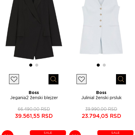
Lista želja
Lista želja
Brzi pregled
Brzi p
Boss
Boss
Jegania2 ženski blejzer
Julinial ženski prsluk
50558297
50557416
66.490,00 RSD
39.990,00 RSD
39.561,55 RSD
23.794,05 RSD
SALE
SALE