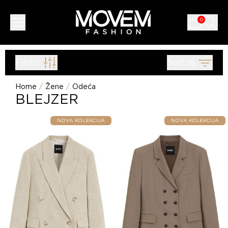
0
Filteri
Sortraj
Home
/
Žene
/
Odeća
BLEJZER
NOVA KOLEKCIJA
NOVA KOLEKCIJA