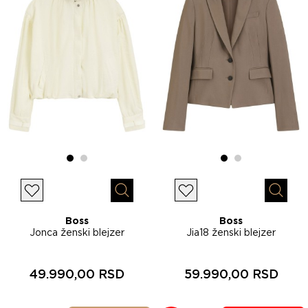
Lista želja
Lista želja
Brzi pregled
Brzi p
Boss
Boss
Jonca ženski blejzer
Jia18 ženski blejzer
50564990
50564479
49.990,00 RSD
59.990,00 RSD