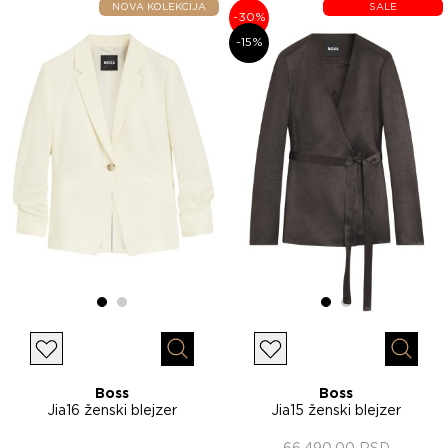
NOVA KOLEKCIJA
SALE
-30%
-15%
Lista želja
Lista želja
Brzi pregled
Brzi p
Boss
Boss
Jia16 ženski blejzer
Jia15 ženski blejzer
50564478
50558325