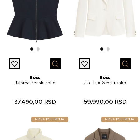
Lista želja
Lista želja
Brzi pregled
Brzi p
Boss
Boss
Julorna ženski sako
Jia_Tux ženski sako
50563813
50539289
37.490,00 RSD
59.990,00 RSD
NOVA KOLEKCIJA
NOVA KOLEKCIJA