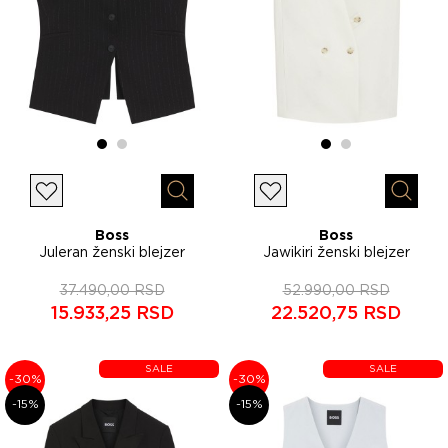
Lista želja
Lista želja
Brzi pregled
Brzi p
Boss
Boss
Juleran ženski blejzer
Jawikiri ženski blejzer
50554070
50558293
37.490,00 RSD
52.990,00 RSD
15.933,25 RSD
22.520,75 RSD
SALE
SALE
-30%
-30%
-15%
-15%