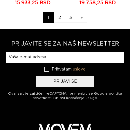
15.933,25 RSD
19.758,25 RSD
Strana
Strana
Strana
1
2
3
»
PRIJAVITE SE ZA NAŠ NEWSLETTER
Prijavite se na naš newsletter
Prihvatam
uslove
PRIJAVI SE
Ovaj sajt je zaštićen reCAPTCHA i primenjuju se
Google politika
privatnosti
i
uslovi korišćenja usluge
.