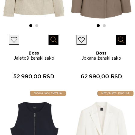
Lista želja
Lista želja
Brzi pregled
Brzi p
Boss
Boss
Jaleto9 ženski sako
Joxana ženski sako
50566373
50565622
52.990,00 RSD
62.990,00 RSD
NOVA KOLEKCIJA
NOVA KOLEKCIJA