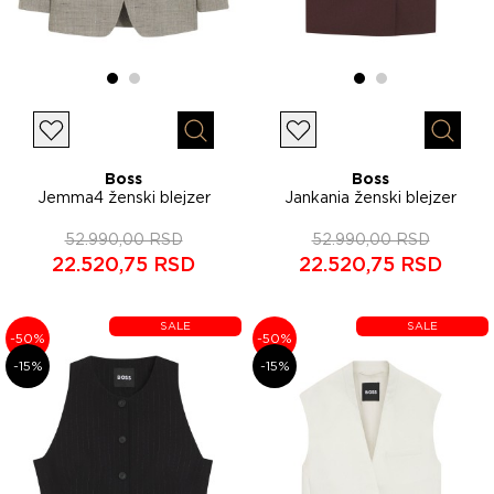
Lista želja
Lista želja
Brzi pregled
Brzi p
Boss
Boss
Jemma4 ženski blejzer
Jankania ženski blejzer
50558288
50557435
52.990,00 RSD
52.990,00 RSD
22.520,75 RSD
22.520,75 RSD
SALE
SALE
-50%
-50%
-15%
-15%