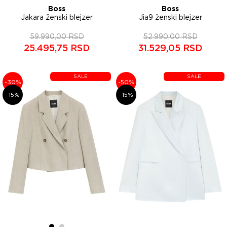
Boss
Boss
Jakara ženski blejzer
Jia9 ženski blejzer
50554946
50542010
59.990,00 RSD
52.990,00 RSD
25.495,75 RSD
31.529,05 RSD
SALE
SALE
-30%
-50%
-15%
-15%