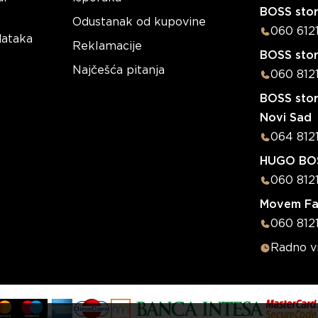
BOSS stor
Odustanak od kupovine
060 612
dataka
Reklamacije
BOSS sto
Najčešća pitanja
060 812
BOSS stor
Novi Sad
064 812
HUGO BOS
060 812
Movem Fa
060 8121
Radno 