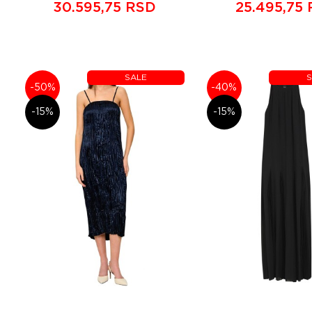
30.595,75 RSD
25.495,75
SALE
S
-50%
-40%
-15%
-15%