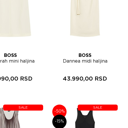
BOSS
BOSS
elja
Lista želja
rah mini haljina
Dannea midi haljina
Brzi pregled
Brzi pregled
atkih rukava
50563778
50565104
990,00 RSD
43.990,00 RSD
SALE
SALE
-50%
-15%