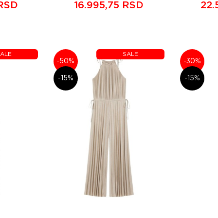
 RSD
16.995,75 RSD
22.
ALE
SALE
-50%
-30%
-15%
-15%