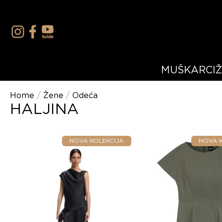
MUŠKARCI
Home
/
Žene
/
Odeća
HALJINA
NOVA KOLEKCIJA
NOVA K