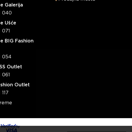
e Galerija
1 040
re Ušće
1 071
e BIG Fashion
1 054
S Outlet
1 061
shion Outlet
 117
vreme