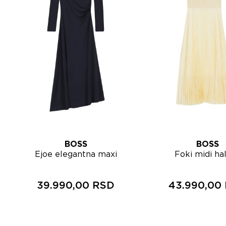
BOSS
BOSS
Lista želja
Lista želja
Ejoe elegantna maxi
Foki midi hal
Brzi pregled
Brzi 
haljina 50562866
5056265
39.990,00 RSD
43.990,00