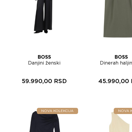
BOSS
BOSS
Lista želja
Lista želja
Danjini ženski
Dinerah halji
Brzi pregled
Brzi 
kombinezon
kolena 5056
50569366
59.990,00 RSD
45.990,00
NOVA KOLEKCIJA
NOVA K