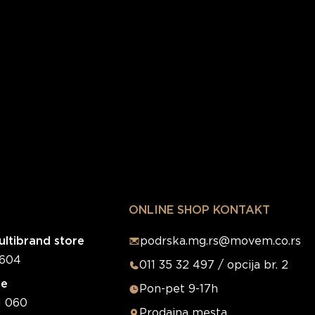
ONLINE SHOP KONTAKT
ltibrand store
podrska.mg.rs@movem.co.rs
0604
011 35 32 497 / opcija br. 2
re
Pon-pet 9-17h
1 060
Prodajna mesta