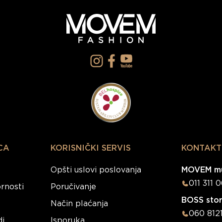
CA
KORISNIČKI SERVIS
KONTAKT
Opšti uslovi poslovanja
MOVEM mu
011 311 
rnosti
Poručivanje
BOSS sto
Način plaćanja
060 812
di
Isporuka