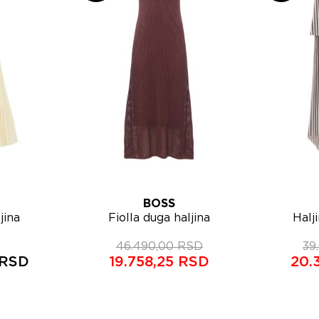
BOSS
Lista želja
Lista ž
jina
Fiolla duga haljina
Halj
pregled
Brzi pregled
4
50557603
46.490,00 RSD
39
 RSD
19.758,25 RSD
20.