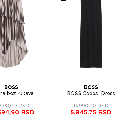
BOSS
BOSS
elja
Lista želja
ina bez rukava
BOSS Codes_Dress
Brzi pregled
Brzi pregled
50559084
maxi haljina za plažu
.990,00 RSD
13.990,00 RSD
50561244
394,90 RSD
5.945,75 RSD