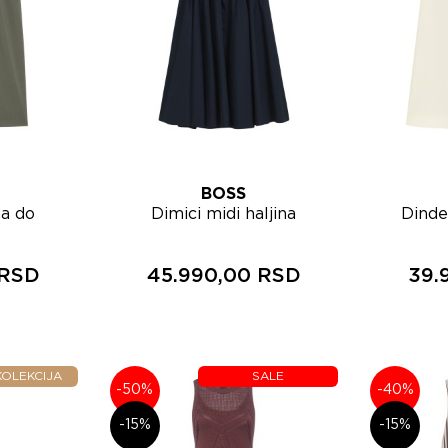
BOSS
Lista želja
Lista ž
na do
Dimici midi haljina
Dinde
pregled
Brzi pregled
6941
50565398
kr
 RSD
45.990,00 RSD
39.
OLEKCIJA
SALE
-50%
-40%
-15%
-15%