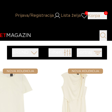
0
0
Prijava
/Registracija
Lista želja
Korpa
ET
MAGAZIN
BREND
Filteri
Sortraj
NOVA KOLEKCIJA
NOVA KOLEKCIJA