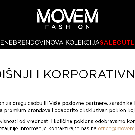
ŽENE
BRENDOVI
NOVA KOLEKCIJA
SALE
OUTL
ŠNJI I KORPORATIVN
on za dragu osobu ili Vaše poslovne partnere, saradnike i
 premium brendova i odaberite ekskluzivan poklon koji
visnosti od vrednosti i količine poklona odobravamo
kor
etaljnije informacije kontaktirajte nas na
office@movem.