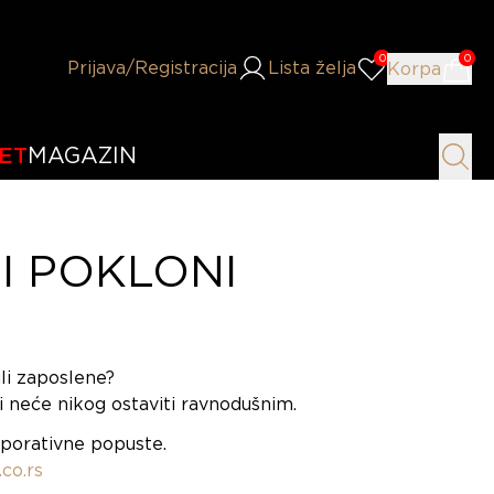
0
0
Prijava
/Registracija
Lista želja
Korpa
ET
MAGAZIN
I POKLONI
li zaposlene?
 neće nikog ostaviti ravnodušnim.
porativne popuste
.
co.rs