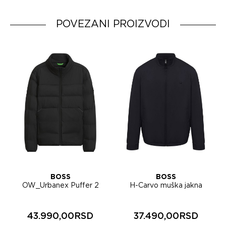
Dobavljač:
Zemlja porekla:
Italy
POVEZANI PROIZVODI
BOSS
BOSS
OW_Urbanex Puffer 2
H-Carvo muška jakna
muška jakna 50569136
50567690
43.990,00RSD
37.490,00RSD