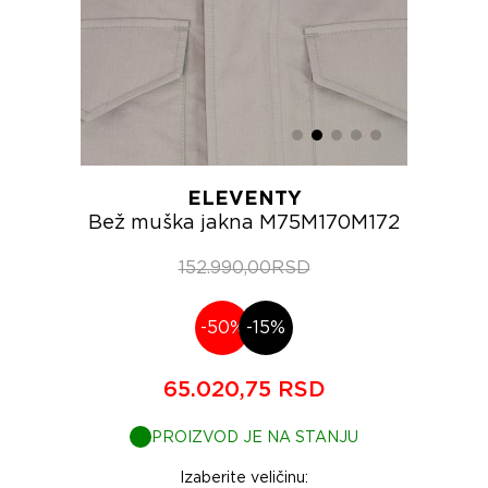
ELEVENTY
Bež muška jakna M75M170M172
152.990,00RSD
-50%
-15%
65.020,75 RSD
PROIZVOD JE NA STANJU
Izaberite veličinu: