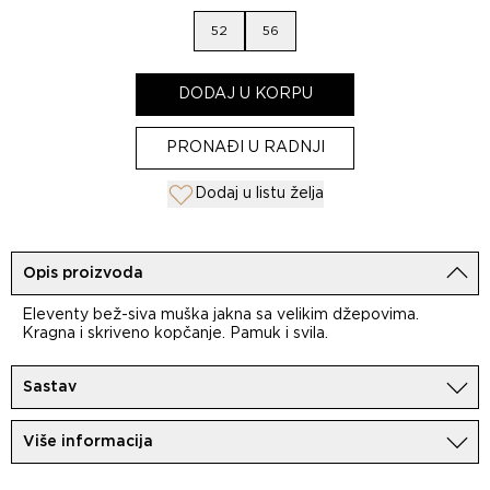
52
56
DODAJ U KORPU
PRONAĐI U RADNJI
Dodaj u listu želja
Opis proizvoda
Eleventy bež-siva muška jakna sa velikim džepovima.
Kragna i skriveno kopčanje. Pamuk i svila.
Sastav
71%Pamuk
Više informacija
29%Svila
Uvoznik: