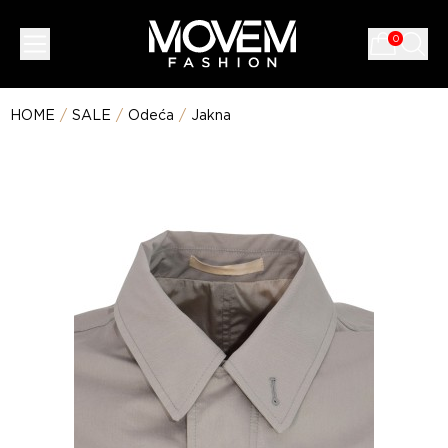
0
HOME
/
SALE
/
Odeća
/
Jakna