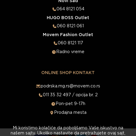
Novi Sad
064 8121 054
HUGO BOSS Outlet
060 8121 061
Movem Fashion Outlet
060 8121 117
Radno vreme
ONLINE SHOP KONTAKT
podrska.mg.rs@movem.co.rs
011 35 32 497 / opcija br. 2
Pon-pet 9-17h
Prodajna mesta
Mi koristimo kolačiće da poboljšamo Vaše iskustvo na
našem sajtu. Ukoliko nastavite da pretražujete ovaj sajt,