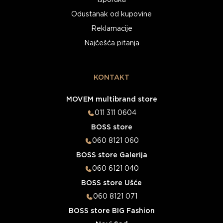
Isporuka
Odustanak od kupovine
Reklamacije
Najčešća pitanja
KONTAKT
MOVEM multibrand store
011 311 0604
BOSS store
060 8121 060
BOSS store Galerija
060 6121 040
BOSS store Ušće
060 8121 071
BOSS store BIG Fashion