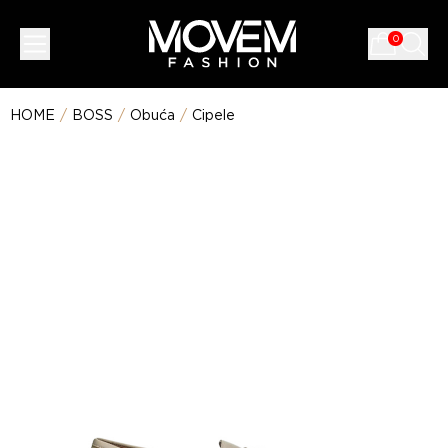
0
HOME
/
BOSS
/
Obuća
/
Cipele