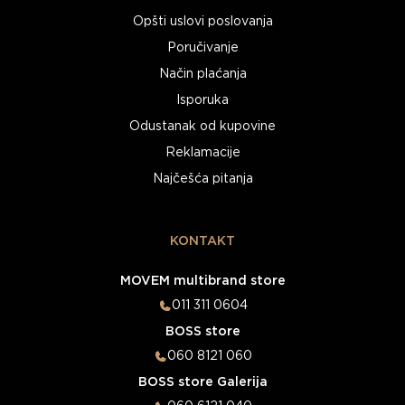
Opšti uslovi poslovanja
Poručivanje
Način plaćanja
Isporuka
Odustanak od kupovine
Reklamacije
Najčešća pitanja
KONTAKT
MOVEM multibrand store
011 311 0604
BOSS store
060 8121 060
BOSS store Galerija