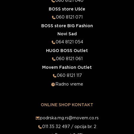
060 6121 040
BOSS store Ušće
060 8121 071
BOSS store BIG Fashion
Novi Sad
064 8121 054
HUGO BOSS Outlet
060 8121 061
Movem Fashion Outlet
060 8121 117
Radno vreme
ONLINE SHOP KONTAKT
podrska.mg.rs@movem.co.rs
011 35 32 497 / opcija br. 2