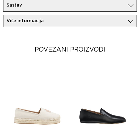
Sastav
100%Koža
Više informacija
Uvoznik:
MovemCo
Dobavljač:
HUGO BOSS AG
Zemlja porekla:
China
POVEZANI PROIZVODI