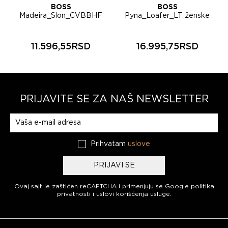
BOSS
BOSS
Madeira_Slon_CVBBHF
Pyna_Loafer_LT ženske
ženske espadrile
cipele 50564015
50563453
11.596,55RSD
16.995,75RSD
PRIJAVITE SE ZA NAŠ NEWSLETTER
Prijavite se na naš newsletter
Prihvatam
uslove
PRIJAVI SE
Ovaj sajt je zaštićen reCAPTCHA i primenjuju se
Google politika
privatnosti
i
uslovi korišćenja usluge
.