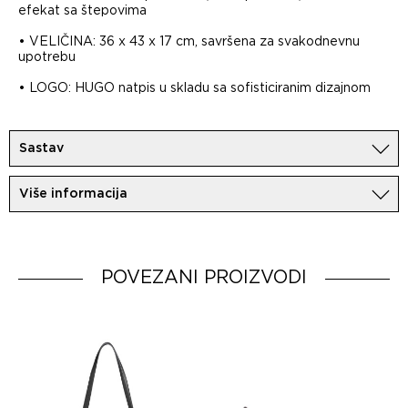
efekat sa štepovima
• VELIČINA: 36 x 43 x 17 cm, savršena za svakodnevnu
upotrebu
• LOGO: HUGO natpis u skladu sa sofisticiranim dizajnom
Sastav
60%Poliuretan
Više informacija
40%Poliester
Uvoznik:
MovemCo
Dobavljač:
HUGO BOSS AG
Zemlja porekla:
POVEZANI PROIZVODI