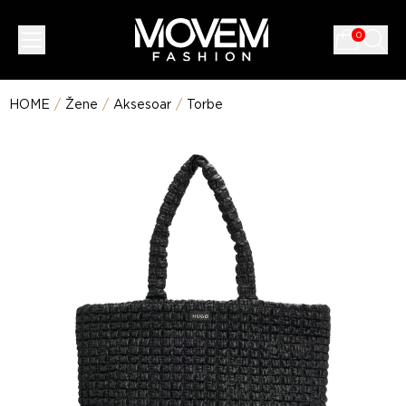
0
HOME
/
Žene
/
Aksesoar
/
Torbe