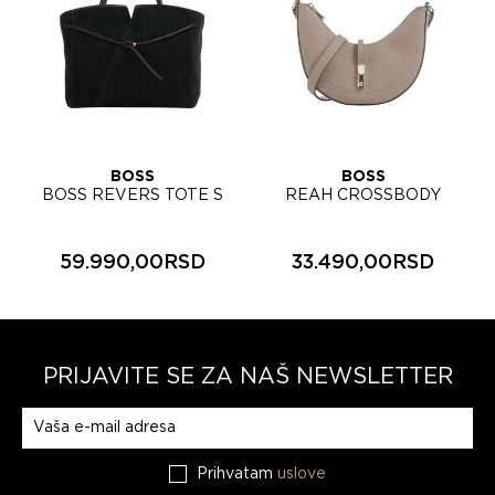
BOSS
BOSS
BOSS REVERS TOTE S
REAH CROSSBODY
ženska torba 50567606
ženska torbica 50567610
59.990,00RSD
33.490,00RSD
PRIJAVITE SE ZA NAŠ NEWSLETTER
Prijavite se na naš newsletter
Prihvatam
uslove