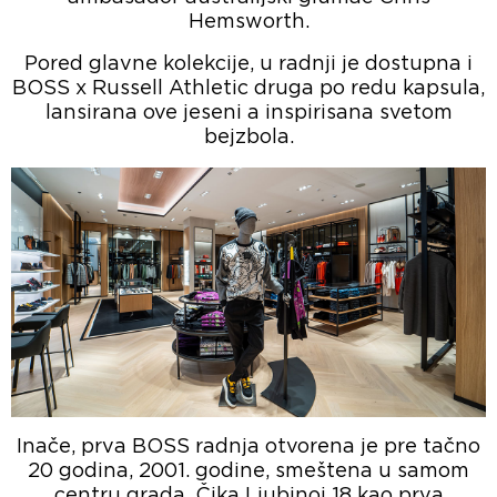
Hemsworth.
Pored glavne kolekcije, u radnji je dostupna i
BOSS x Russell Athletic druga po redu kapsula,
lansirana ove jeseni a inspirisana svetom
bejzbola.
Inače, prva BOSS radnja otvorena je pre tačno
20 godina, 2001. godine, smeštena u samom
centru grada, Čika Ljubinoj 18 kao prva