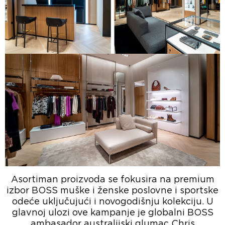
Asortiman proizvoda se fokusira na premium
izbor BOSS muške i ženske poslovne i sportske
odeće uključujući i novogodišnju kolekciju. U
glavnoj ulozi ove kampanje je globalni BOSS
ambasador australijski glumac Chris