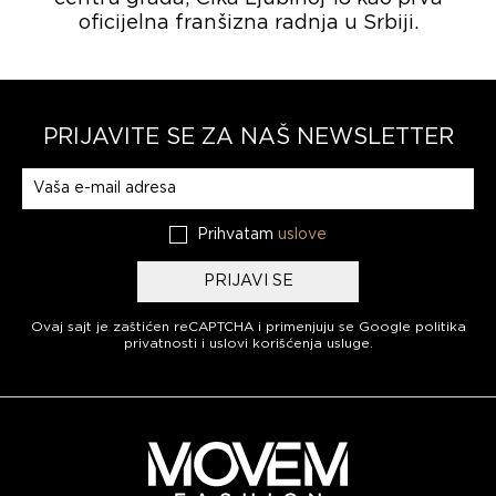
oficijelna franšizna radnja u Srbiji.
PRIJAVITE SE ZA NAŠ NEWSLETTER
Prijavite se na naš newsletter
Prihvatam
uslove
PRIJAVI SE
Ovaj sajt je zaštićen reCAPTCHA i primenjuju se
Google politika
privatnosti
i
uslovi korišćenja usluge
.