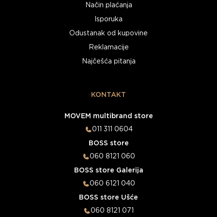
Način plaćanja
Isporuka
Odustanak od kupovine
Reklamacije
Najčešća pitanja
KONTAKT
MOVEM multibrand store
011 311 0604
BOSS store
060 8121 060
BOSS store Galerija
060 6121 040
BOSS store Ušće
060 8121 071