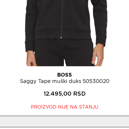
BOSS
Saggy Tape muški duks 50530020
12.495,00 RSD
PROIZVOD NIJE NA STANJU