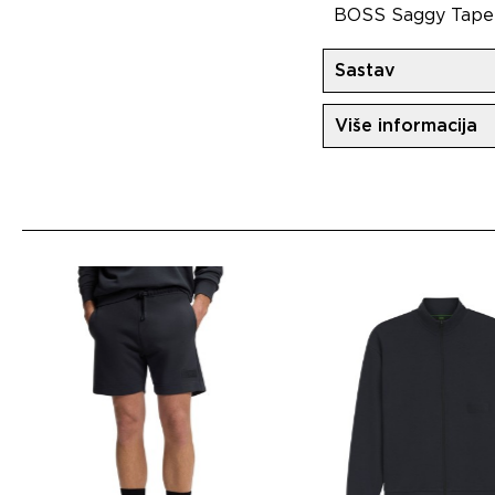
BOSS Saggy Tape m
Sastav
Pamuk
Više informacija
Uvoznik:
MovemC
Dobavljač:
HUGO 
Zemlja porekla:
Tu