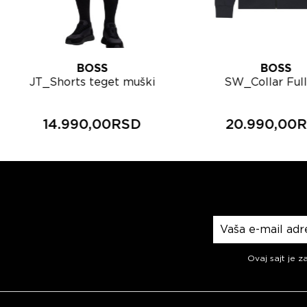
BOSS
BOSS
JT_Shorts teget muški
SW_Collar Full
šorts 50564105
muška trenerka 
deo 505641
14.990,00RSD
20.990,00
Prijavite se na n
Ovaj sajt je z