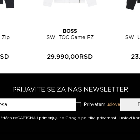
BOSS
 Zip
SW_TOC Game FZ
SW_U
gornji
muška trenerka gornji
tren
04
deo 50563352
RSD
29.990,00RSD
23
PRIJAVITE SE ZA NAŠ NEWSLETTER
Prihvatam
uslove
aš newsletter
aštićen reCAPTCHA i primenjuju se
Google politika privatnosti
i
uslovi kor