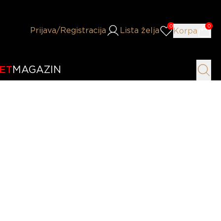
0
0
Prijava
/Registracija
Lista želja
Korpa
ET
MAGAZIN