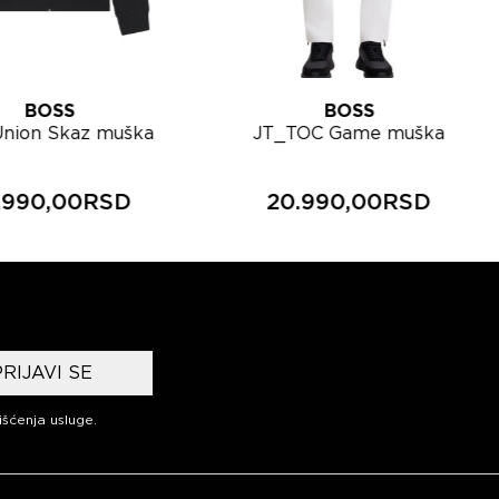
BOSS
BOSS
nion Skaz muška
JT_TOC Game muška
erka gornji deo
trenerka donji deo
50563313
50563330
.990,00RSD
20.990,00RSD
PRIJAVI SE
išćenja usluge
.