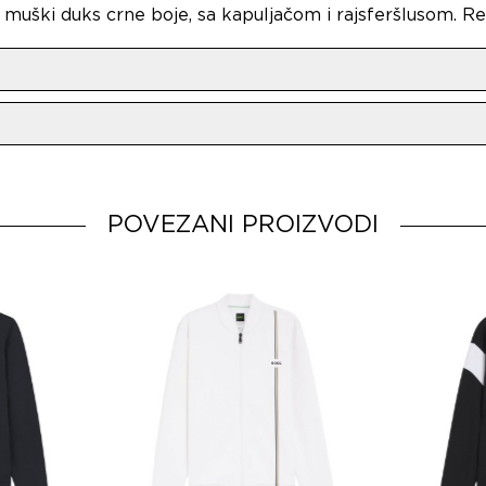
uški duks crne boje, sa kapuljačom i rajsferšlusom. Regu
o
BOSS AG
rkey
POVEZANI PROIZVODI