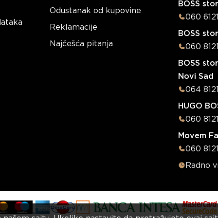
BOSS stor
Odustanak od kupovine
060 612
dataka
Reklamacije
BOSS sto
Najčešća pitanja
060 812
BOSS stor
Novi Sad
064 812
HUGO BOS
060 812
Movem Fa
060 8121
Radno 