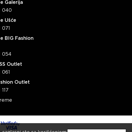
e Galerija
1 040
re Ušće
1 071
e BIG Fashion
1 054
S Outlet
1 061
shion Outlet
 117
vreme