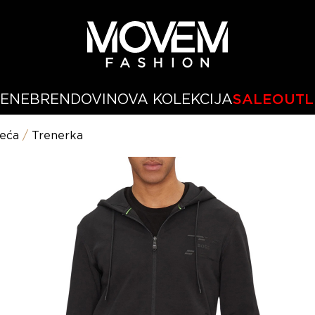
ŽENE
BRENDOVI
NOVA KOLEKCIJA
SALE
OUTL
eća
/
Trenerka