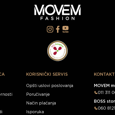
CA
KORISNIČKI SERVIS
KONTAKT
Opšti uslovi poslovanja
MOVEM mu
011 311 
rnosti
Poručivanje
BOSS sto
Način plaćanja
060 812
di
Isporuka