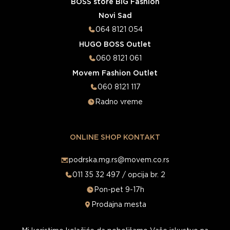
BOSS store BIG Fashion
Novi Sad
064 8121 054
HUGO BOSS Outlet
060 8121 061
Movem Fashion Outlet
060 8121 117
Radno vreme
ONLINE SHOP KONTAKT
podrska.mg.rs@movem.co.rs
011 35 32 497 / opcija br. 2
Pon-pet 9-17h
Prodajna mesta