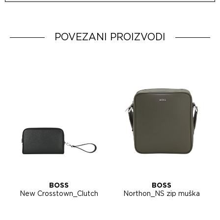
Uvoznik:
MovemCo
Dobavljač:
HUGO BOSS AG
Zemlja porekla:
POVEZANI PROIZVODI
BOSS
BOSS
New Crosstown_Clutch
Northon_NS zip muška
muška torbica 50567685
torbica 50567390