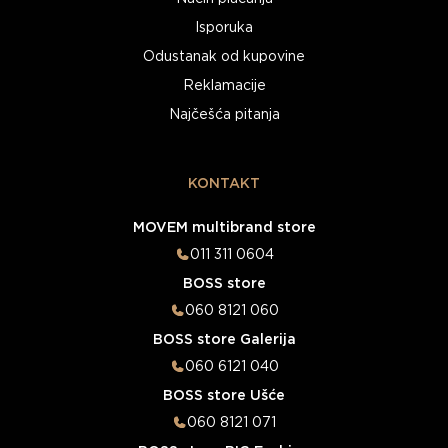
Isporuka
Odustanak od kupovine
Reklamacije
Najčešća pitanja
KONTAKT
MOVEM multibrand store
011 311 0604
BOSS store
060 8121 060
BOSS store Galerija
060 6121 040
BOSS store Ušće
060 8121 071