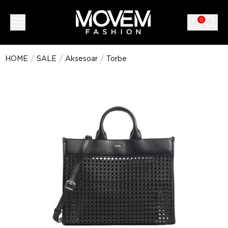
0
HOME
/
SALE
/
Aksesoar
/
Torbe