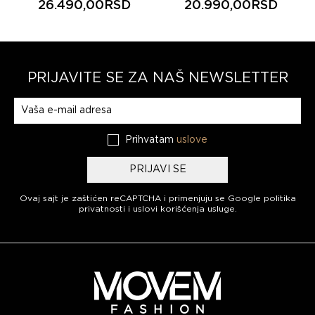
26.490,00RSD
20.990,00RSD
PRIJAVITE SE ZA NAŠ NEWSLETTER
Prijavite se na naš newsletter
Prihvatam
uslove
PRIJAVI SE
Ovaj sajt je zaštićen reCAPTCHA i primenjuju se
Google politika
privatnosti
i
uslovi korišćenja usluge
.