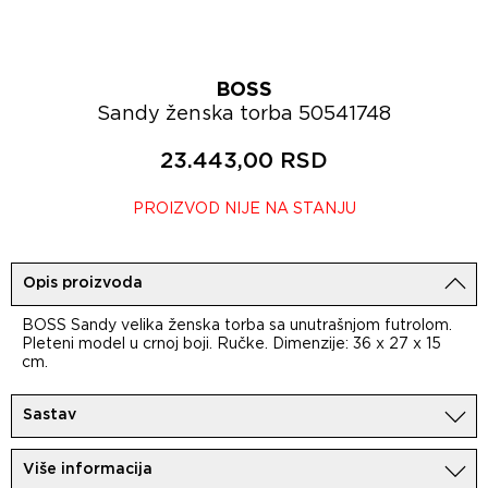
BOSS
Sandy ženska torba 50541748
23.443,00 RSD
PROIZVOD NIJE NA STANJU
Opis proizvoda
BOSS Sandy velika ženska torba sa unutrašnjom futrolom.
Pleteni model u crnoj boji. Ručke. Dimenzije: 36 x 27 x 15
cm.
Sastav
100%Plastika;
Više informacija