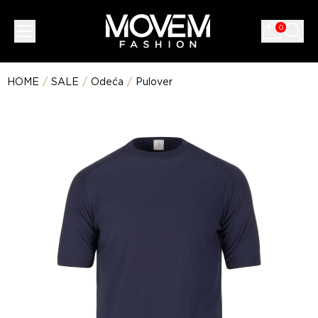
0
HOME
/
SALE
/
Odeća
/
Pulover