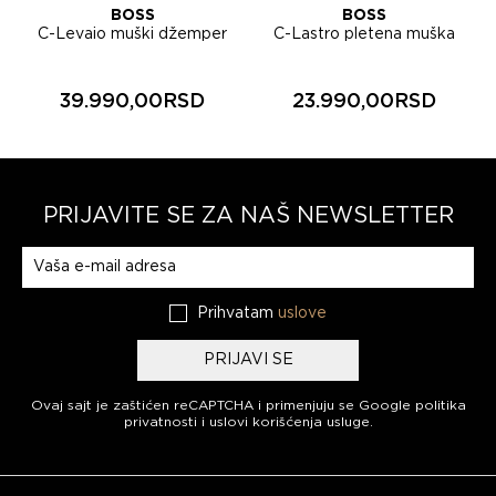
BOSS
BOSS
r
C-Levaio muški džemper
C-Lastro pletena muška
50565508
majica 50565522
39.990,00RSD
23.990,00RSD
PRIJAVITE SE ZA NAŠ NEWSLETTER
Prijavite se na naš newsletter
Prihvatam
uslove
PRIJAVI SE
Ovaj sajt je zaštićen reCAPTCHA i primenjuju se
Google politika
privatnosti
i
uslovi korišćenja usluge
.