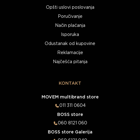
Opšti uslovi poslovanja
Poručivanje
Način plaćanja
Isporuka
Odustanak od kupovine
Reklamacije
Najčešća pitanja
KONTAKT
MOVEM multibrand store
011 311 0604
BOSS store
060 8121 060
BOSS store Galerija