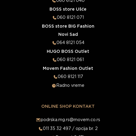
060 6121 040
BOSS store Ušće
060 8121 071
BOSS store BIG Fashion
Novi Sad
064 8121 054
HUGO BOSS Outlet
060 8121 061
Movem Fashion Outlet
060 8121 117
Radno vreme
ONLINE SHOP KONTAKT
podrska.mg.rs@movem.co.rs
011 35 32 497 / opcija br. 2