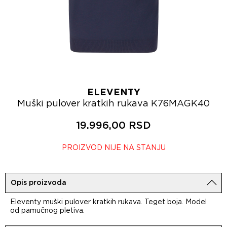
ELEVENTY
Muški pulover kratkih rukava K76MAGK40
19.996,00 RSD
PROIZVOD NIJE NA STANJU
Opis proizvoda
Eleventy muški pulover kratkih rukava. Teget boja. Model
od pamučnog pletiva.