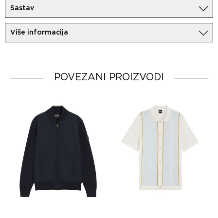
Sastav
100%Pamuk
Više informacija
Uvoznik:
Dobavljač:
Zemlja porekla:
Italy
POVEZANI PROIZVODI