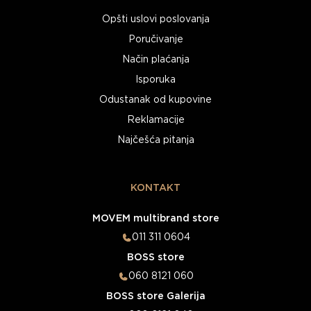
Opšti uslovi poslovanja
Poručivanje
Način plaćanja
Isporuka
Odustanak od kupovine
Reklamacije
Najčešća pitanja
KONTAKT
MOVEM multibrand store
011 311 0604
BOSS store
060 8121 060
BOSS store Galerija