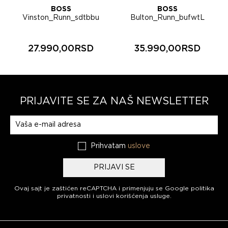
BOSS
BOSS
Vinston_Runn_sdtbbu
Bulton_Runn_bufwtL
muške patike 50568951
muške patike 50568773
27.990,00RSD
35.990,00RSD
PRIJAVITE SE ZA NAŠ NEWSLETTER
Prijavite se na naš newsletter
Prihvatam
uslove
PRIJAVI SE
Ovaj sajt je zaštićen reCAPTCHA i primenjuju se
Google politika
privatnosti
i
uslovi korišćenja usluge
.