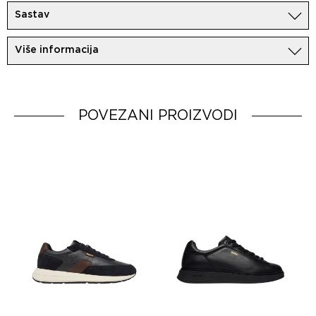
Sastav
100%Koža
Više informacija
Uvoznik:
MovemCo
Dobavljač:
HUGO BOSS AG
Zemlja porekla:
Italy
POVEZANI PROIZVODI