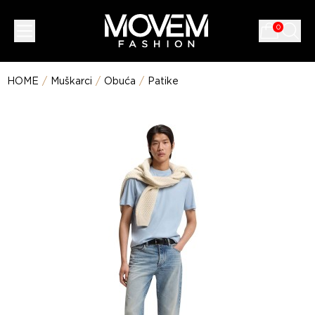
0
HOME
/
Muškarci
/
Obuća
/
Patike