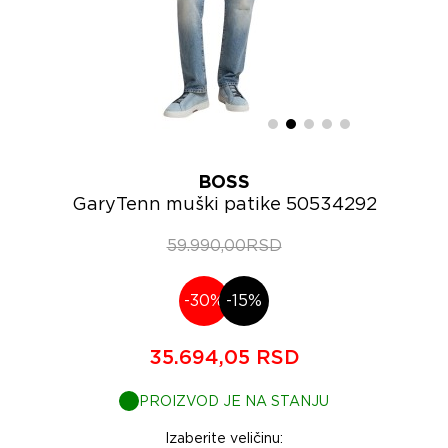
BOSS
GaryTenn muški patike 50534292
59.990,00RSD
-30%
-15%
35.694,05 RSD
PROIZVOD JE NA STANJU
Izaberite veličinu: