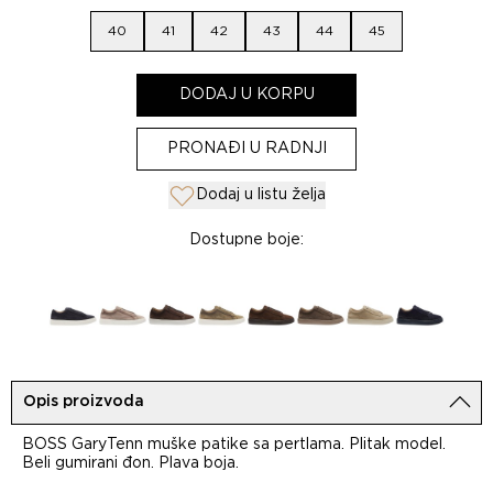
40
41
42
43
44
45
DODAJ U KORPU
PRONAĐI U RADNJI
Dodaj u listu želja
Dostupne boje:
Opis proizvoda
BOSS GaryTenn muške patike sa pertlama. Plitak model.
Beli gumirani đon. Plava boja.