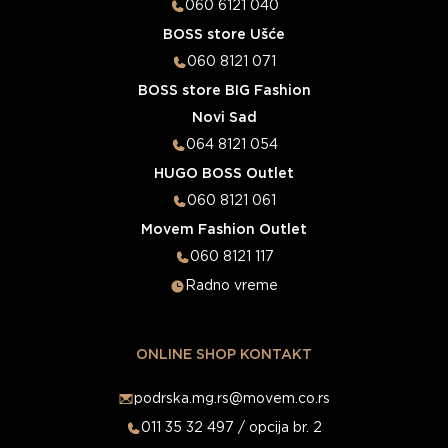
060 6121 040
BOSS store Ušće
060 8121 071
BOSS store BIG Fashion
Novi Sad
064 8121 054
HUGO BOSS Outlet
060 8121 061
Movem Fashion Outlet
060 8121 117
Radno vreme
ONLINE SHOP KONTAKT
podrska.mg.rs@movem.co.rs
011 35 32 497 / opcija br. 2