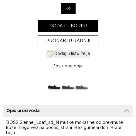
40
DODAJ U KORPU
PRONAĐI U RADNJI
Dodaj u listu želja
Dostupne boje:
Opis proizvoda
BOSS Sienne_Loaf_sd_N muške mokasine od prevrnute
kože. Logo vez na bočnoj strani. Bež gumeni đon. Braon
boja.