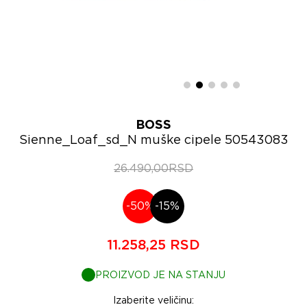
BOSS
Sienne_Loaf_sd_N muške cipele 50543083
26.490,00RSD
-50%
-15%
11.258,25 RSD
PROIZVOD JE NA STANJU
Izaberite veličinu: