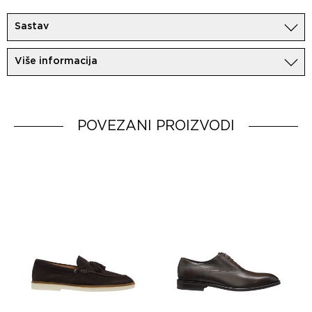
Sastav
100%Koza
Više informacija
Uvoznik:
MovemCo
Dobavljač:
HUGO BOSS AG
Zemlja porekla:
Portugal
POVEZANI PROIZVODI