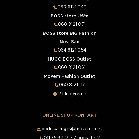
060 6121 040
BOSS store Ušće
060 8121 071
BOSS store BIG Fashion
Novi Sad
064 8121 054
HUGO BOSS Outlet
060 8121 061
Movem Fashion Outlet
060 8121 117
Radno vreme
ONLINE SHOP KONTAKT
podrska.mg.rs@movem.co.rs
011 35 32 497 / opcija br. 2