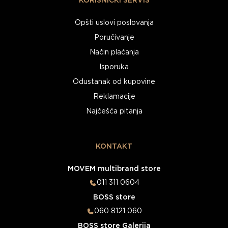
KORISNIČKI SERVIS
Opšti uslovi poslovanja
Poručivanje
Način plaćanja
Isporuka
Odustanak od kupovine
Reklamacije
Najčešća pitanja
KONTAKT
MOVEM multibrand store
011 311 0604
BOSS store
060 8121 060
BOSS store Galerija