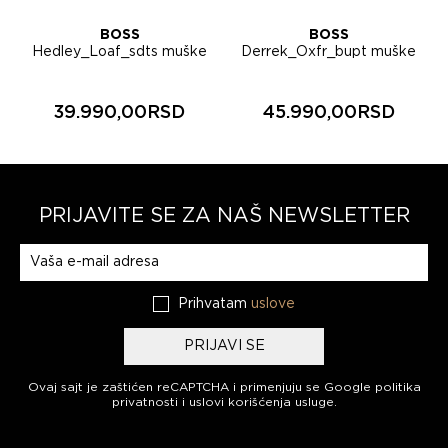
BOSS
BOSS
Hedley_Loaf_sdts muške
Derrek_Oxfr_bupt muške
cipele 50568771
cipele 50562400
39.990,00RSD
45.990,00RSD
PRIJAVITE SE ZA NAŠ NEWSLETTER
Prijavite se na naš newsletter
Prihvatam
uslove
PRIJAVI SE
Ovaj sajt je zaštićen reCAPTCHA i primenjuju se
Google politika
privatnosti
i
uslovi korišćenja usluge
.