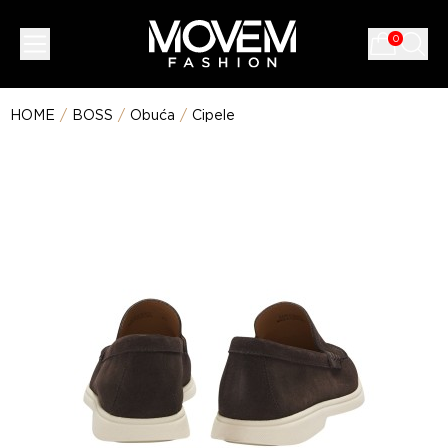
0
HOME
/
BOSS
/
Obuća
/
Cipele