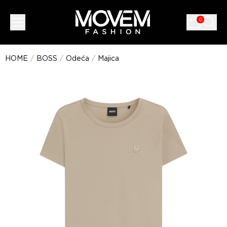
0
HOME
/
BOSS
/
Odeća
/
Majica