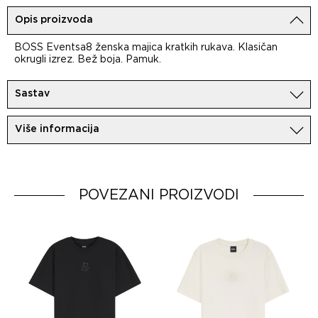
Opis proizvoda
BOSS Eventsa8 ženska majica kratkih rukava. Klasičan
okrugli izrez. Bež boja. Pamuk.
Sastav
100%Pamuk
Više informacija
Uvoznik:
MovemCo
Dobavljač:
HUGO BOSS AG
Zemlja porekla:
Bangladesh
POVEZANI PROIZVODI