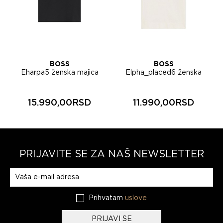
BOSS
BOSS
Eharpa5 ženska majica
Elpha_placed6 ženska
50571261
majica 50567045
15.990,00RSD
11.990,00RSD
PRIJAVITE SE ZA NAŠ NEWSLETTER
Prijavite se na naš newsletter
Prihvatam
uslove
PRIJAVI SE