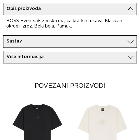
Opis proizvoda
BOSS Eventsa8 ženska majica kratkih rukava. Klasičan
okrugli izrez. Bela boja. Pamuk.
Sastav
100%Pamuk
Više informacija
Uvoznik:
MovemCo
Dobavljač:
HUGO BOSS AG
Zemlja porekla:
Bangladesh
POVEZANI PROIZVODI