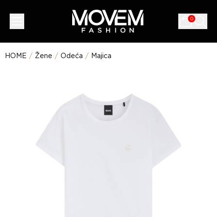
0
HOME
/
Žene
/
Odeća
/
Majica