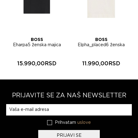
BOSS
BOSS
Eharpa5 ženska majica
Elpha_placed6 ženska
50571261
majica 50567045
15.990,00RSD
11.990,00RSD
PRIJAVITE SE ZA NAŠ NEWSLETTER
Prijavite se na naš newsletter
Prihvatam
uslove
PRIJAVI SE