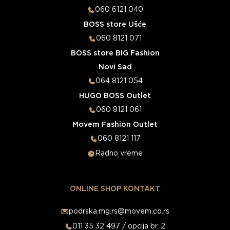
060 6121 040
BOSS store Ušće
060 8121 071
BOSS store BIG Fashion
Novi Sad
064 8121 054
HUGO BOSS Outlet
060 8121 061
Movem Fashion Outlet
060 8121 117
Radno vreme
ONLINE SHOP KONTAKT
podrska.mg.rs@movem.co.rs
011 35 32 497 / opcija br. 2