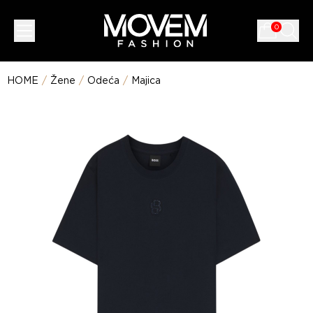
0
HOME
/
Žene
/
Odeća
/
Majica