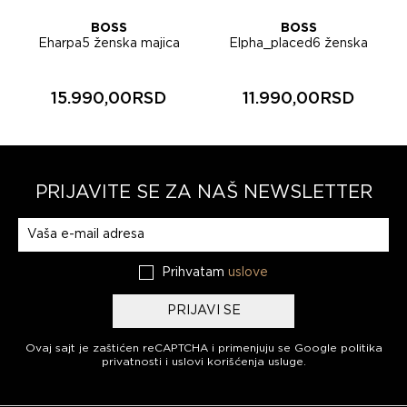
BOSS
BOSS
Eharpa5 ženska majica
Elpha_placed6 ženska
50571261
majica 50567045
15.990,00RSD
11.990,00RSD
PRIJAVITE SE ZA NAŠ NEWSLETTER
Prijavite se na naš newsletter
Prihvatam
uslove
PRIJAVI SE
Ovaj sajt je zaštićen reCAPTCHA i primenjuju se
Google politika
privatnosti
i
uslovi korišćenja usluge
.