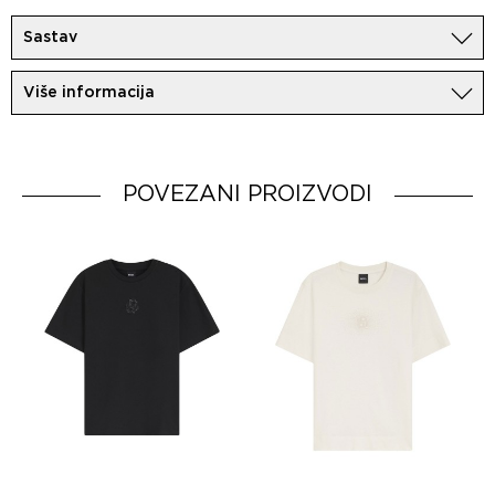
Sastav
100% Pamuk
Više informacija
Uvoznik:
MovemCo
Dobavljač:
HUGO BOSS AG
Zemlja porekla:
Bangladesh
POVEZANI PROIZVODI