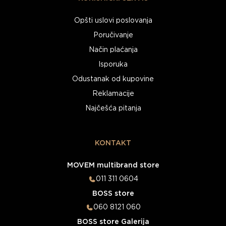
Opšti uslovi poslovanja
Poručivanje
Način plaćanja
Isporuka
Odustanak od kupovine
Reklamacije
Najčešća pitanja
KONTAKT
MOVEM multibrand store
011 311 0604
BOSS store
060 8121 060
BOSS store Galerija