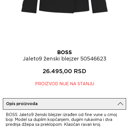
BOSS
Jaleto9 ženski blejzer 50546623
26.495,00 RSD
PROIZVOD NIJE NA STANJU
Opis proizvoda
BOSS Jaleto9 ženski blejzer izrađen od fine vune u crnoj
boji. Model sa duplim kopčanjem, dugim rukavima i dva
prednja džepa sa preklopom. Klasičan ravan kroj.