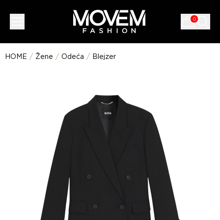
0
HOME
/
Žene
/
Odeća
/
Blejzer