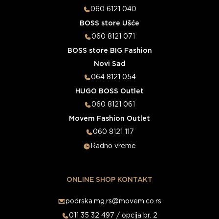
060 6121 040
BOSS store Ušće
060 8121 071
BOSS store BIG Fashion
Novi Sad
064 8121 054
HUGO BOSS Outlet
060 8121 061
Movem Fashion Outlet
060 8121 117
Radno vreme
ONLINE SHOP KONTAKT
podrska.mg.rs@movem.co.rs
011 35 32 497 / opcija br. 2