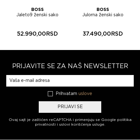
BOSS
BOSS
Jaleto9 ženski sako
Julorna ženski sako
50566373
50563813
52.990,00RSD
37.490,00RSD
PRIJAVITE SE ZA NAŠ NEWSLETTER
Prijavite se na naš newsletter
Prihvatam
uslove
PRIJAVI SE
Ovaj sajt je zaštićen reCAPTCHA i primenjuju se
Google politika
privatnosti
i
uslovi korišćenja usluge
.