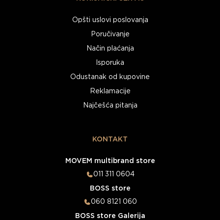
Opšti uslovi poslovanja
Poručivanje
Način plaćanja
Isporuka
Odustanak od kupovine
Reklamacije
Najčešća pitanja
KONTAKT
MOVEM multibrand store
011 311 0604
BOSS store
060 8121 060
BOSS store Galerija