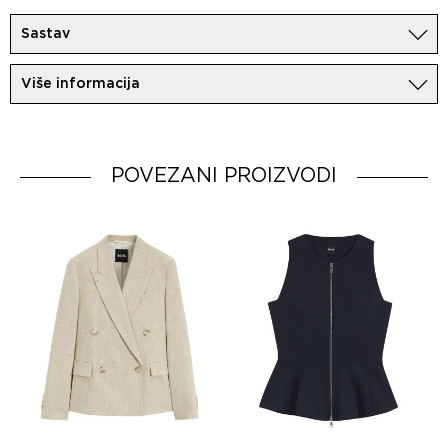
Sastav
100%Vuna
Više informacija
Uvoznik:
MovemCo
Dobavljač:
HUGO BOSS AG
Zemlja porekla:
Portugal
POVEZANI PROIZVODI