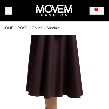
0
HOME
/
BOSS
/
Obuća
/
Sandale