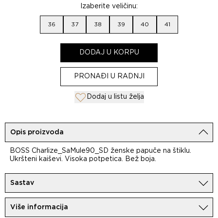
Izaberite veličinu:
36
37
38
39
40
41
DODAJ U KORPU
PRONAĐI U RADNJI
Dodaj u listu želja
Opis proizvoda
BOSS Charlize_SaMule90_SD ženske papuče na štiklu.
Ukršteni kaiševi. Visoka potpetica. Bež boja.
Sastav
100%Koža
Više informacija