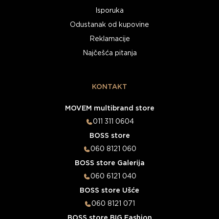
Isporuka
Odustanak od kupovine
Reklamacije
Najčešća pitanja
KONTAKT
MOVEM multibrand store
011 311 0604
BOSS store
060 8121 060
BOSS store Galerija
060 6121 040
BOSS store Ušće
060 8121 071
BOSS store BIG Fashion