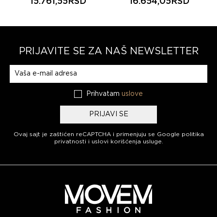
15.761,55RSD
16.654,05RSD
PRIJAVITE SE ZA NAŠ NEWSLETTER
Prijavite se na naš newsletter
Prihvatam
uslove
PRIJAVI SE
Ovaj sajt je zaštićen reCAPTCHA i primenjuju se
Google politika
privatnosti
i
uslovi korišćenja usluge
.