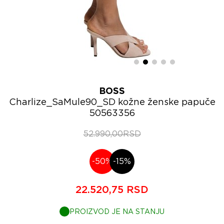
BOSS
Charlize_SaMule90_SD kožne ženske papuče
50563356
52.990,00RSD
-50%
-15%
22.520,75 RSD
PROIZVOD JE NA STANJU