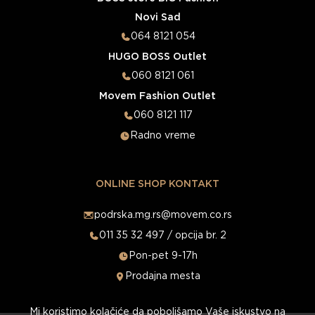
Novi Sad
064 8121 054
HUGO BOSS Outlet
060 8121 061
Movem Fashion Outlet
060 8121 117
Radno vreme
ONLINE SHOP KONTAKT
podrska.mg.rs@movem.co.rs
011 35 32 497 / opcija br. 2
Pon-pet 9-17h
Prodajna mesta
Mi koristimo kolačiće da poboljšamo Vaše iskustvo na