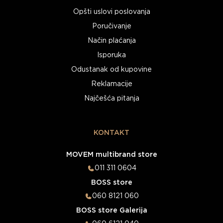
Opšti uslovi poslovanja
Poručivanje
Način plaćanja
Isporuka
Odustanak od kupovine
Reklamacije
Najčešća pitanja
KONTAKT
MOVEM multibrand store
011 311 0604
BOSS store
060 8121 060
BOSS store Galerija