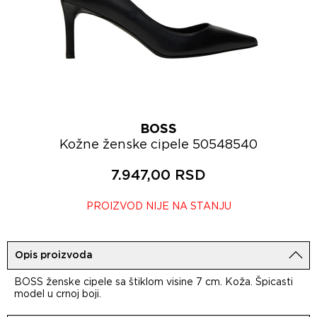
BOSS
Kožne ženske cipele 50548540
7.947,00 RSD
PROIZVOD NIJE NA STANJU
Opis proizvoda
BOSS ženske cipele sa štiklom visine 7 cm. Koža. Špicasti
model u crnoj boji.