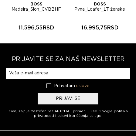
BOSS
BOSS
Madeira_Slon_CVBBHF
Pyna_Loafer_LT ženske
ženske espadrile
cipele 50564015
50563453
11.596,55RSD
16.995,75RSD
PRIJAVITE SE ZA NAŠ NEWSLETTER
Prijavite se na naš newsletter
Prihvatam
uslove
PRIJAVI SE
Ovaj sajt je zaštićen reCAPTCHA i primenjuju se
Google politika
privatnosti
i
uslovi korišćenja usluge
.