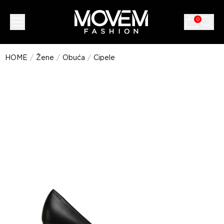
0
HOME
/
Žene
/
Obuća
/
Cipele