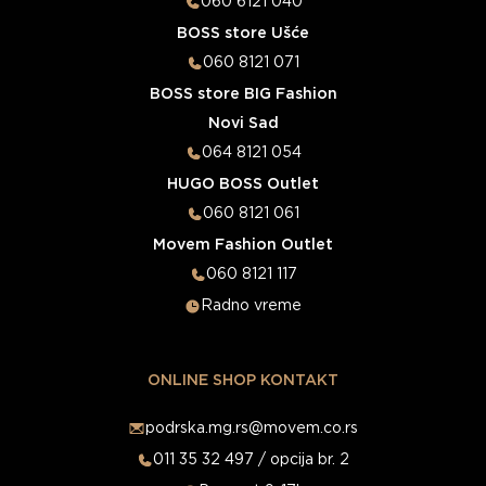
060 6121 040
BOSS store Ušće
060 8121 071
BOSS store BIG Fashion
Novi Sad
064 8121 054
HUGO BOSS Outlet
060 8121 061
Movem Fashion Outlet
060 8121 117
Radno vreme
ONLINE SHOP KONTAKT
podrska.mg.rs@movem.co.rs
011 35 32 497 / opcija br. 2