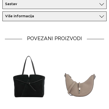
Sastav
100% Koža
Više informacija
Uvoznik:
MovemCo
Dobavljač:
HUGO BOSS AG
Zemlja porekla:
Viet Nam
POVEZANI PROIZVODI