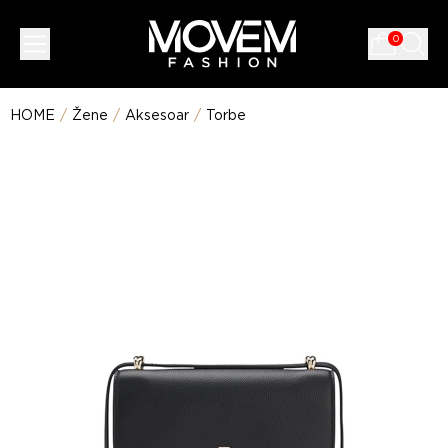
0
HOME
/
Žene
/
Aksesoar
/
Torbe