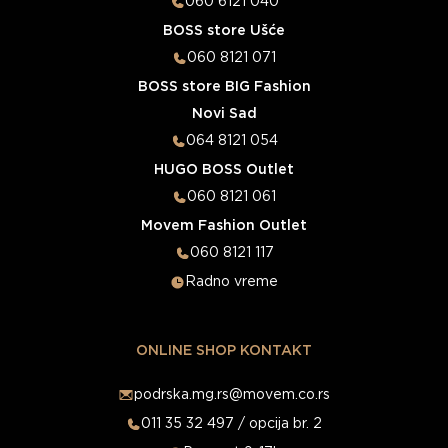
060 6121 040
BOSS store Ušće
060 8121 071
BOSS store BIG Fashion
Novi Sad
064 8121 054
HUGO BOSS Outlet
060 8121 061
Movem Fashion Outlet
060 8121 117
Radno vreme
ONLINE SHOP KONTAKT
podrska.mg.rs@movem.co.rs
011 35 32 497 / opcija br. 2