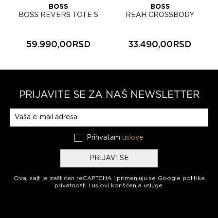
BOSS
BOSS
BOSS REVERS TOTE S
REAH CROSSBODY
ženska torba 50567606
ženska torbica 50567610
59.990,00RSD
33.490,00RSD
PRIJAVITE SE ZA NAŠ NEWSLETTER
Prijavite se na naš newsletter
Prihvatam
uslove
PRIJAVI SE
Ovaj sajt je zaštićen reCAPTCHA i primenjuju se
Google politika
privatnosti
i
uslovi korišćenja usluge
.