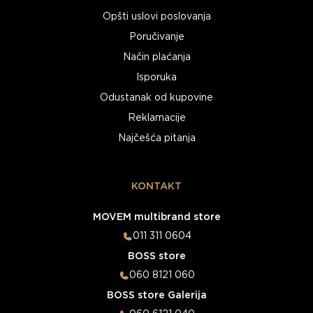
Opšti uslovi poslovanja
Poručivanje
Način plaćanja
Isporuka
Odustanak od kupovine
Reklamacije
Najčešća pitanja
KONTAKT
MOVEM multibrand store
011 311 0604
BOSS store
060 8121 060
BOSS store Galerija