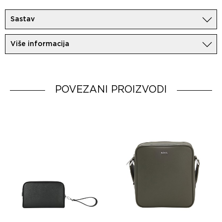
Sastav
100%Koza
Više informacija
Uvoznik:
MovemCo
Dobavljač:
HUGO BOSS AG
Zemlja porekla:
India
POVEZANI PROIZVODI