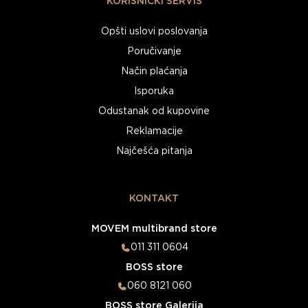
KORISNIČKI SERVIS
Opšti uslovi poslovanja
Poručivanje
Način plaćanja
Isporuka
Odustanak od kupovine
Reklamacije
Najčešća pitanja
KONTAKT
MOVEM multibrand store
011 311 0604
BOSS store
060 8121 060
BOSS store Galerija