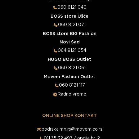
060 6121 040
BOSS store Ušće
060 8121 071
BOSS store BIG Fashion
Novi Sad
064 8121 054
HUGO BOSS Outlet
060 8121 061
Movem Fashion Outlet
060 8121 117
Radno vreme
ONLINE SHOP KONTAKT
podrska.mg.rs@movem.co.rs
011 35 32 497 / opcija br. 2