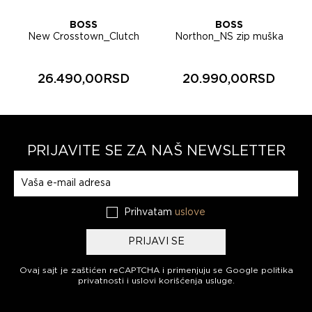
BOSS
BOSS
New Crosstown_Clutch
Northon_NS zip muška
muška torbica 50567685
torbica 50567390
26.490,00RSD
20.990,00RSD
PRIJAVITE SE ZA NAŠ NEWSLETTER
Prijavite se na naš newsletter
Prihvatam
uslove
PRIJAVI SE
Ovaj sajt je zaštićen reCAPTCHA i primenjuju se
Google politika
privatnosti
i
uslovi korišćenja usluge
.