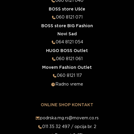
060 6121 040
BOSS store Ušće
060 8121 071
BOSS store BIG Fashion
Novi Sad
064 8121 054
HUGO BOSS Outlet
060 8121 061
Movem Fashion Outlet
060 8121 117
Radno vreme
ONLINE SHOP KONTAKT
podrska.mg.rs@movem.co.rs
011 35 32 497 / opcija br. 2