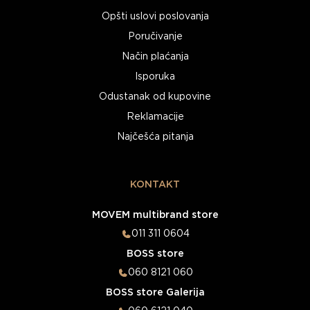
Opšti uslovi poslovanja
Poručivanje
Način plaćanja
Isporuka
Odustanak od kupovine
Reklamacije
Najčešća pitanja
KONTAKT
MOVEM multibrand store
011 311 0604
BOSS store
060 8121 060
BOSS store Galerija