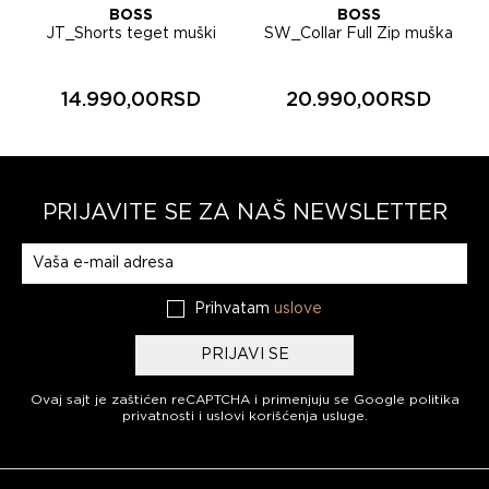
BOSS
BOSS
JT_Shorts teget muški
SW_Collar Full Zip muška
šorts 50564105
trenerka gornji deo
50564104
14.990,00RSD
20.990,00RSD
PRIJAVITE SE ZA NAŠ NEWSLETTER
Prijavite se na naš newsletter
Prihvatam
uslove
PRIJAVI SE
Ovaj sajt je zaštićen reCAPTCHA i primenjuju se
Google politika
privatnosti
i
uslovi korišćenja usluge
.