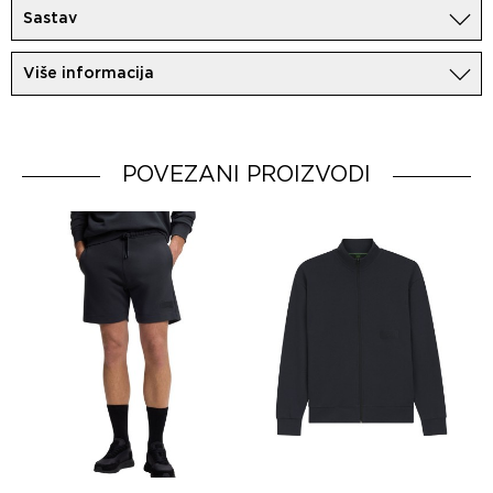
Sastav
98%Poliester
Više informacija
2%Elastan
Uvoznik:
MovemCo
Dobavljač:
HUGO BOSS AG
Zemlja porekla:
POVEZANI PROIZVODI