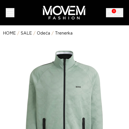
0
HOME
/
SALE
/
Odeća
/
Trenerka