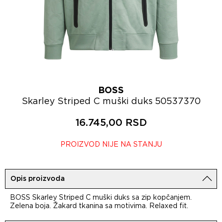
BOSS
Skarley Striped C muški duks 50537370
16.745,00 RSD
PROIZVOD NIJE NA STANJU
Opis proizvoda
BOSS Skarley Striped C muški duks sa zip kopčanjem.
Zelena boja. Žakard tkanina sa motivima. Relaxed fit.