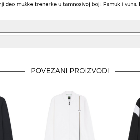
i deo muške trenerke u tamnosivoj boji. Pamuk i vuna. E
o
BOSS AG
POVEZANI PROIZVODI