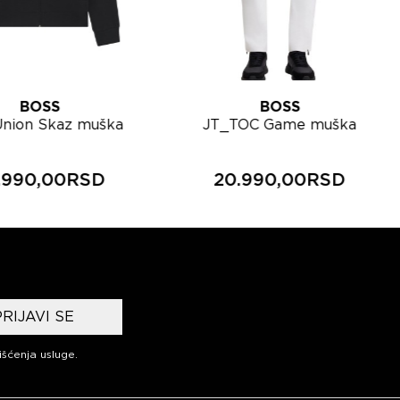
BOSS
BOSS
nion Skaz muška
JT_TOC Game muška
erka gornji deo
trenerka donji deo
50563313
50563330
.990,00RSD
20.990,00RSD
PRIJAVI SE
išćenja usluge
.