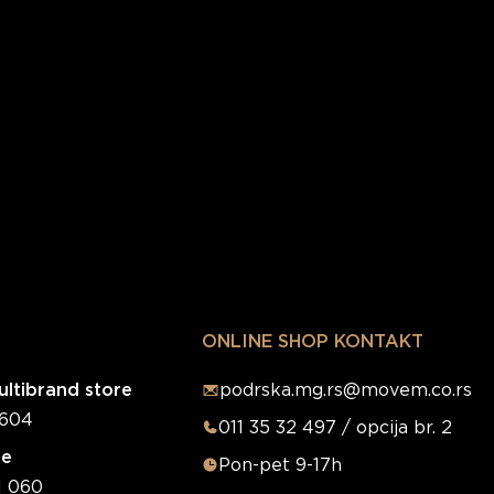
ONLINE SHOP KONTAKT
ltibrand store
podrska.mg.rs@movem.co.rs
0604
011 35 32 497 / opcija br. 2
re
Pon-pet 9-17h
1 060