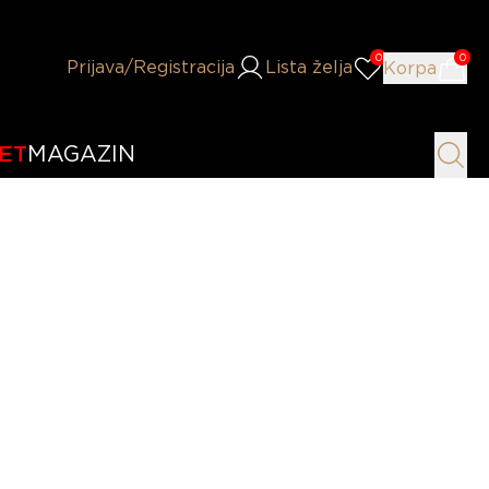
0
0
Prijava
/Registracija
Lista želja
Korpa
ET
MAGAZIN