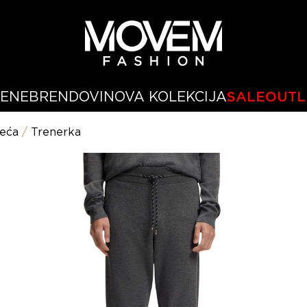
ŽENE
BRENDOVI
NOVA KOLEKCIJA
SALE
OUTL
eća
/
Trenerka