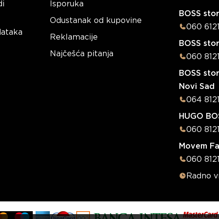
di
Isporuka
BOSS stor
Odustanak od kupovine
060 612
dataka
Reklamacije
BOSS sto
Najčešća pitanja
060 812
BOSS stor
Novi Sad
064 812
HUGO BOS
060 812
Movem Fa
060 8121
Radno 