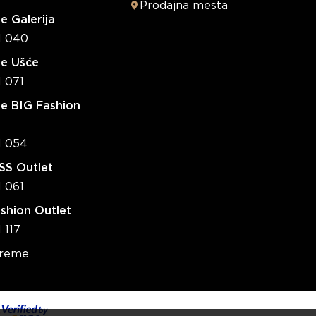
Prodajna mesta
e Galerija
1 040
re Ušće
1 071
e BIG Fashion
1 054
S Outlet
1 061
shion Outlet
 117
vreme