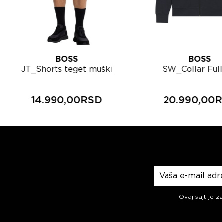
BOSS
BOSS
JT_Shorts teget muški
SW_Collar Full
šorts 50564105
muška trenerka 
deo 505641
14.990,00RSD
20.990,00
Prijavite se na n
Ovaj sajt je z