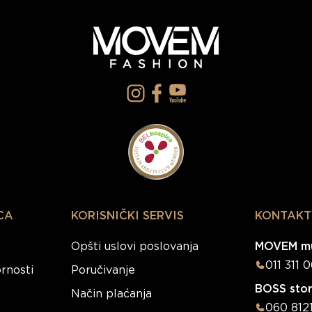
CA
KORISNIČKI SERVIS
KONTAKT
Opšti uslovi poslovanja
MOVEM mu
011 311 
rnosti
Poručivanje
BOSS sto
Način plaćanja
060 812