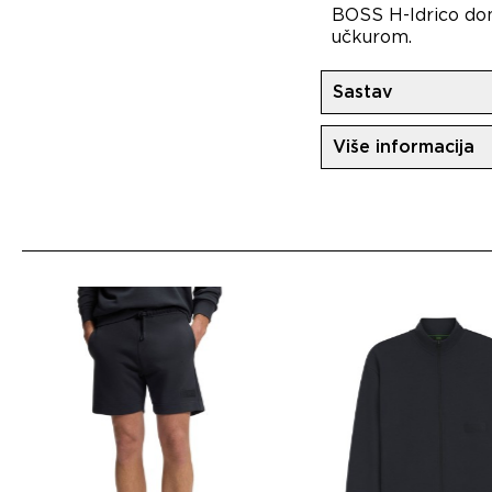
BOSS H-Idrico donj
učkurom.
Sastav
70%Pamuk
Više informacija
30%Vuna
Uvoznik:
MovemC
Dobavljač:
HUGO 
Zemlja porekla: