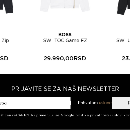
BOSS
 Zip
SW_TOC Game FZ
SW_U
gornji
muška trenerka gornji
tren
04
deo 50563352
RSD
29.990,00RSD
23
PRIJAVITE SE ZA NAŠ NEWSLETTER
Prihvatam
uslove
aš newsletter
aštićen reCAPTCHA i primenjuju se
Google politika privatnosti
i
uslovi kor