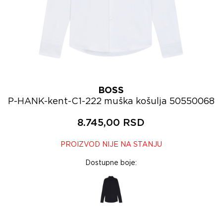
BOSS
P-HANK-kent-C1-222 muška košulja 50550068
8.745,00 RSD
PROIZVOD NIJE NA STANJU
Dostupne boje: