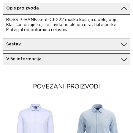
Opis proizvoda
BOSS P-HANK-kent-C1-222 muška košulja u beloj boji.
Klasičan dizajn koji se savršeno uklapa u različite prilike.
Materijal od poliamida i elastina.
Sastav
79%Poliamid
Više informacija
21%Elastin
Uvoznik:
MovemCo
Dobavljač:
HUGO BOSS AG
Zemlja porekla:
POVEZANI PROIZVODI