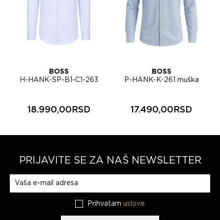
BOSS
BOSS
H-HANK-SP-B1-C1-263
P-HANK-K-261 muška
muška košulja 50567327
košulja 50567476
18.990,00RSD
17.490,00RSD
PRIJAVITE SE ZA NAŠ NEWSLETTER
Prijavite se na naš newsletter
Prihvatam
uslove