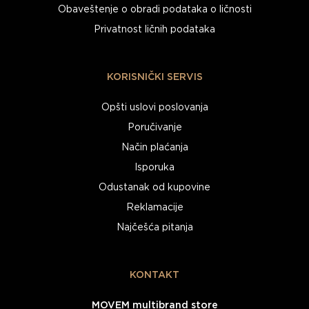
Obaveštenje o obradi podataka o ličnosti
Privatnost ličnih podataka
KORISNIČKI SERVIS
Opšti uslovi poslovanja
Poručivanje
Način plaćanja
Isporuka
Odustanak od kupovine
Reklamacije
Najčešća pitanja
KONTAKT
MOVEM multibrand store