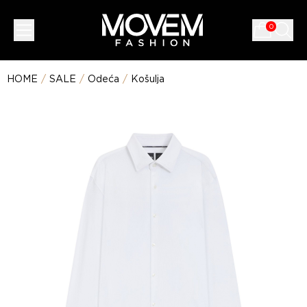
0
HOME
/
SALE
/
Odeća
/
Košulja