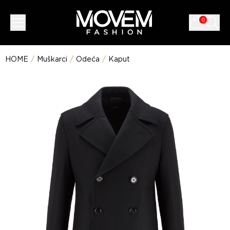
0
HOME
/
Muškarci
/
Odeća
/
Kaput