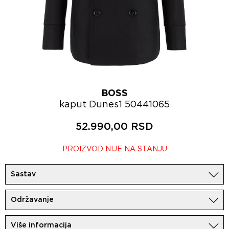
BOSS
kaput Dunes1 50441065
52.990,00 RSD
PROIZVOD NIJE NA STANJU
Sastav
78%Vuna
Održavanje
22%Poliamid
Zabranjeno pranje!
Više informacija
Zabranjeno izbeljivanje!