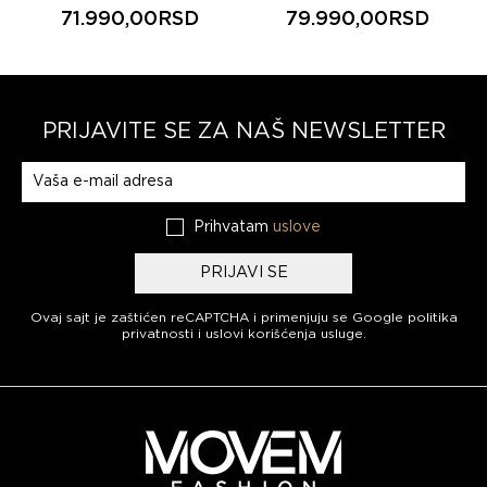
71.990,00RSD
79.990,00RSD
PRIJAVITE SE ZA NAŠ NEWSLETTER
Prijavite se na naš newsletter
Prihvatam
uslove
PRIJAVI SE
Ovaj sajt je zaštićen reCAPTCHA i primenjuju se
Google politika
privatnosti
i
uslovi korišćenja usluge
.