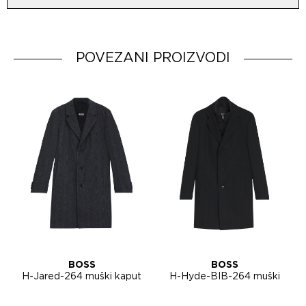
Peglanje na niskoj temperaturi.
Uvoznik:
Hemijsko čišćenje, sve tečnosti osim trihlora-pažljivo.
Dobavljač:
Ne sušiti u bubnju!
Zemlja porekla:
POVEZANI PROIZVODI
BOSS
BOSS
H-Jared-264 muški kaput
H-Hyde-BIB-264 muški
50571863
kaput 50571865