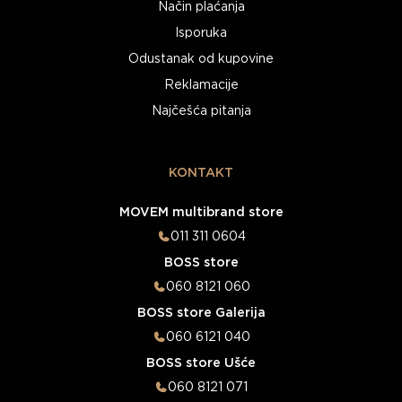
Način plaćanja
Isporuka
Odustanak od kupovine
Reklamacije
Najčešća pitanja
KONTAKT
MOVEM multibrand store
011 311 0604
BOSS store
060 8121 060
BOSS store Galerija
060 6121 040
BOSS store Ušće
060 8121 071