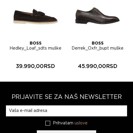
BOSS
BOSS
Hedley_Loaf_sdts muške
Derrek_Oxfr_bupt muške
cipele 50568771
cipele 50562400
39.990,00RSD
45.990,00RSD
PRIJAVITE SE ZA NAŠ NEWSLETTER
Prijavite se na naš newsletter
Prihvatam
uslove