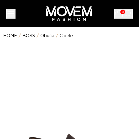
0
HOME
/
BOSS
/
Obuća
/
Cipele