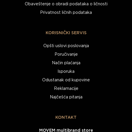
Obaveštenje o obradi podataka o ličnosti
Privatnost ličnih podataka
KORISNIČKI SERVIS
Opšti uslovi poslovanja
Poručivanje
Način plaćanja
Isporuka
Odustanak od kupovine
Reklamacije
Najčešća pitanja
KONTAKT
MOVEM multibrand store