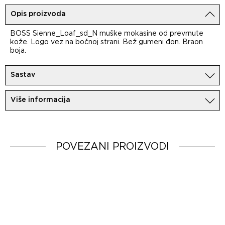
Opis proizvoda
BOSS Sienne_Loaf_sd_N muške mokasine od prevrnute
kože. Logo vez na bočnoj strani. Bež gumeni đon. Braon
boja.
Sastav
100%Koza
Više informacija
Uvoznik:
MovemCo
Dobavljač:
HUGO BOSS AG
Zemlja porekla:
Portugal
POVEZANI PROIZVODI