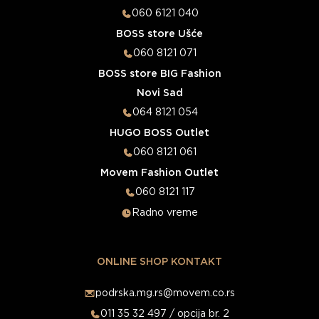
060 6121 040
BOSS store Ušće
060 8121 071
BOSS store BIG Fashion
Novi Sad
064 8121 054
HUGO BOSS Outlet
060 8121 061
Movem Fashion Outlet
060 8121 117
Radno vreme
ONLINE SHOP KONTAKT
podrska.mg.rs@movem.co.rs
011 35 32 497 / opcija br. 2