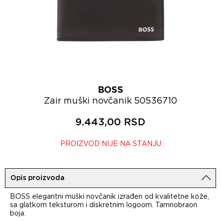
BOSS
Zair muški novčanik 50536710
9.443,00 RSD
PROIZVOD NIJE NA STANJU
Opis proizvoda
BOSS elegantni muški novčanik izrađen od kvalitetne kože,
sa glatkom teksturom i diskretnim logoom. Tamnobraon
boja.