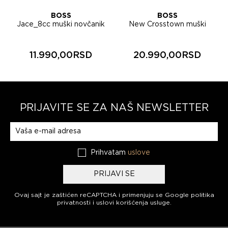
BOSS
BOSS
Jace_8cc muški novčanik
New Crosstown muški
50568413
novčanik 50529513
11.990,00RSD
20.990,00RSD
PRIJAVITE SE ZA NAŠ NEWSLETTER
Prijavite se na naš newsletter
Prihvatam
uslove
PRIJAVI SE
Ovaj sajt je zaštićen reCAPTCHA i primenjuju se
Google politika
privatnosti
i
uslovi korišćenja usluge
.