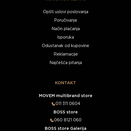
Opšti uslovi poslovanja
Poručivanje
Način plaćanja
Isporuka
Odustanak od kupovine
Reklamacije
Najčešća pitanja
KONTAKT
MOVEM multibrand store
011 311 0604
BOSS store
060 8121 060
BOSS store Galerija