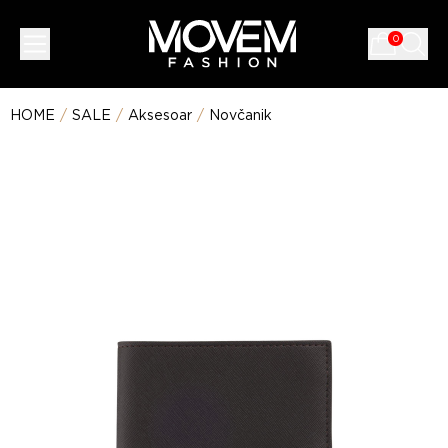
0
HOME
/
SALE
/
Aksesoar
/
Novčanik