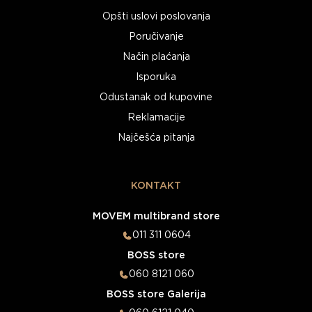
Opšti uslovi poslovanja
Poručivanje
Način plaćanja
Isporuka
Odustanak od kupovine
Reklamacije
Najčešća pitanja
KONTAKT
MOVEM multibrand store
011 311 0604
BOSS store
060 8121 060
BOSS store Galerija