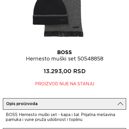
BOSS
Hernesto muški set 50548858
13.293,00 RSD
PROIZVOD NIJE NA STANJU
Opis proizvoda
BOSS Hernesto muški set - kapa i šal. Prijatna mešavina
pamuka i vune pruža udobnost i toplinu.