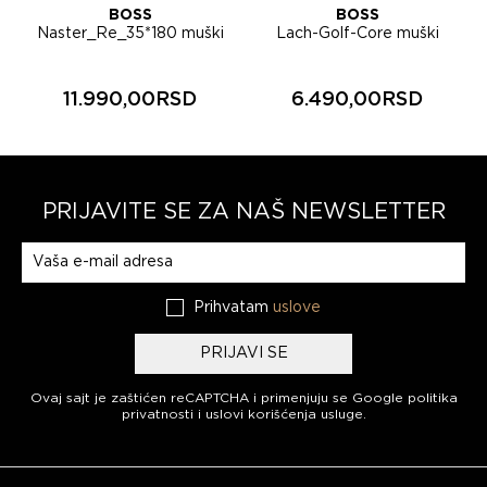
BOSS
BOSS
8
Naster_Re_35*180 muški
Lach-Golf-Core muški
šal 50572414
kačket 50566225
11.990,00RSD
6.490,00RSD
PRIJAVITE SE ZA NAŠ NEWSLETTER
Prijavite se na naš newsletter
Prihvatam
uslove
PRIJAVI SE
Ovaj sajt je zaštićen reCAPTCHA i primenjuju se
Google politika
privatnosti
i
uslovi korišćenja usluge
.