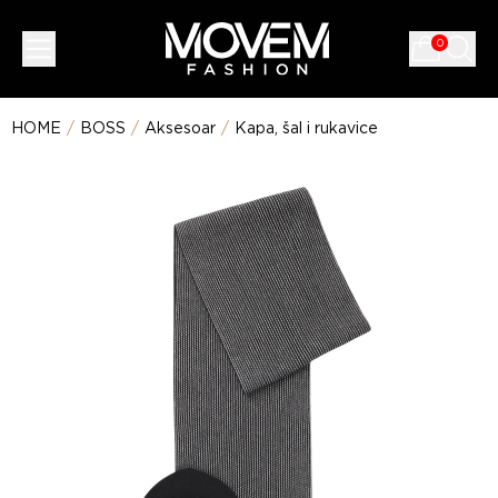
0
HOME
/
BOSS
/
Aksesoar
/
Kapa, šal i rukavice