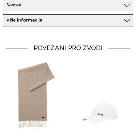
Sastav
85%Pamuk
Više informacija
15%Vuna
Uvoznik:
MovemCo
Dobavljač:
HUGO BOSS AG
Zemlja porekla:
Srbija
POVEZANI PROIZVODI