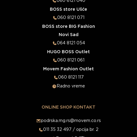
060 6121 040
BOSS store Ušće
060 8121 071
BOSS store BIG Fashion
Novi Sad
064 8121 054
HUGO BOSS Outlet
060 8121 061
Movem Fashion Outlet
060 8121 117
Radno vreme
ONLINE SHOP KONTAKT
podrska.mg.rs@movem.co.rs
011 35 32 497 / opcija br. 2