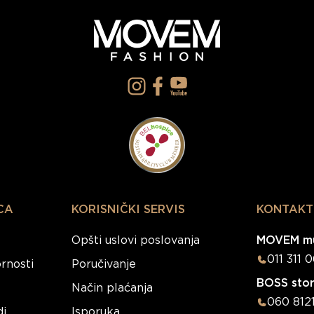
CA
KORISNIČKI SERVIS
KONTAKT
Opšti uslovi poslovanja
MOVEM mu
011 311 
rnosti
Poručivanje
BOSS sto
Način plaćanja
060 812
di
Isporuka