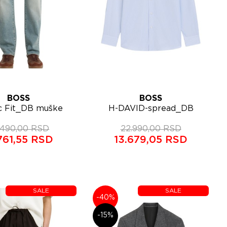
BOSS
BOSS
elja
Lista želja
ic Fit_DB muške
H-DAVID-spread_DB
Brzi pregled
Brzi pregled
erke 50563196
muška košulja
.490,00 RSD
22.990,00 RSD
50564427
761,55 RSD
13.679,05 RSD
SALE
SALE
-40%
-15%