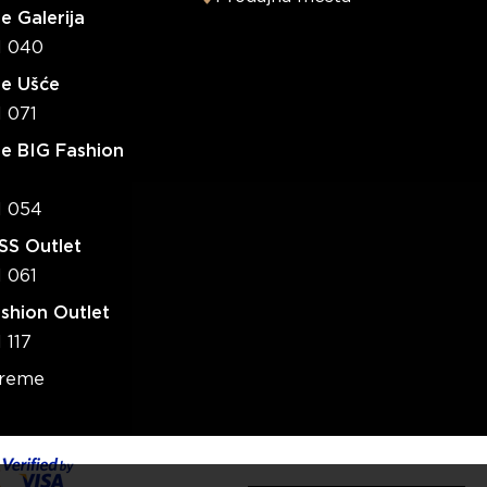
e Galerija
1 040
re Ušće
1 071
e BIG Fashion
1 054
S Outlet
1 061
shion Outlet
 117
vreme