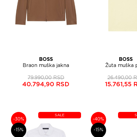
BOSS
BOSS
Lista želja
Lista želja
Braon muška jakna
Žuta muška 
Brzi pregled
Brzi 
50564223
majica 5056
79.990,00 RSD
26.490,00 
40.794,90 RSD
15.761,55
SALE
S
-30%
-40%
-15%
-15%