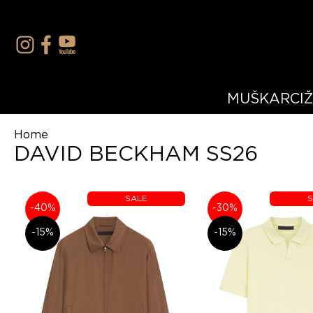
MUŠKARCI
Home
DAVID BECKHAM SS26
SALE
S
-40%
-30%
-15%
-15%