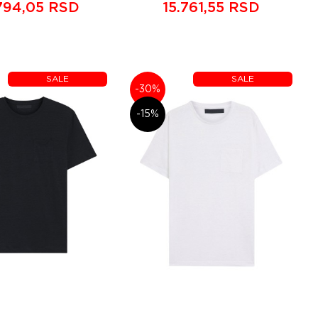
794,05 RSD
15.761,55 RSD
SALE
SALE
-30%
-15%