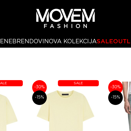
ŽENE
BRENDOVI
NOVA KOLEKCIJA
SALE
OUTL
ALE
SALE
-30%
-30%
-15%
-15%