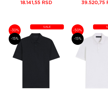
18.141,55 RSD
39.520,75
SALE
S
-30%
-50%
-15%
-15%