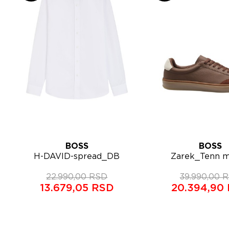
BOSS
BOSS
Lista želja
Lista želja
H-DAVID-spread_DB
Zarek_Tenn 
Brzi pregled
Brzi 
muška košulja
patike 5054
22.990,00 RSD
50564427
39.990,00 
13.679,05 RSD
20.394,90