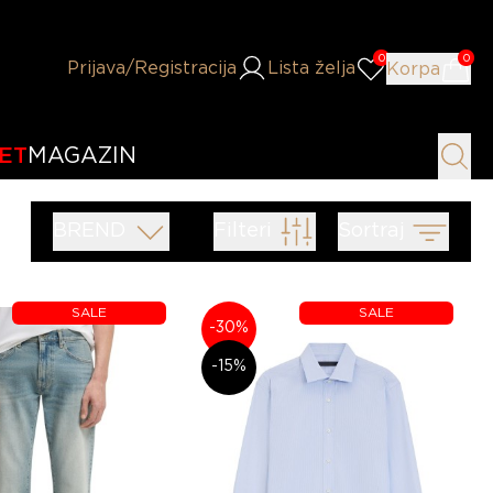
0
0
Prijava
/Registracija
Lista želja
Korpa
ET
MAGAZIN
BREND
Filteri
Sortraj
SALE
SALE
-30%
-15%