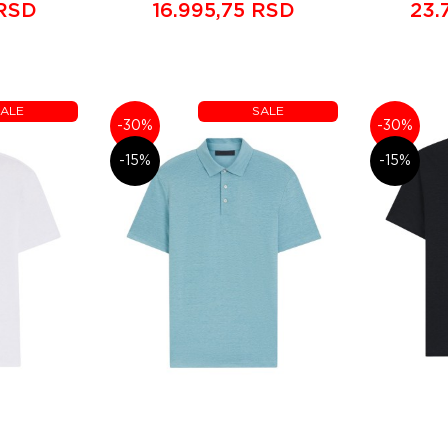
 RSD
16.995,75 RSD
23.
ALE
SALE
-30%
-30%
-15%
-15%