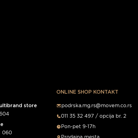
ONLINE SHOP KONTAKT
ltibrand store
podrska.mg.rs@movem.co.rs
0604
011 35 32 497 / opcija br. 2
re
Pon-pet 9-17h
1 060
Prodajna mesta