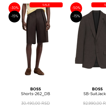
SALE
S
-30%
-50%
-15%
-15%
BOSS
BOSS
Lista želja
Lista želja
Shorts-262_DB
SB-SuitJack
Brzi pregled
Brzi 
muške bermude
262_DB muški
30.490,00 RSD
50567651
92.990,00 
5056357