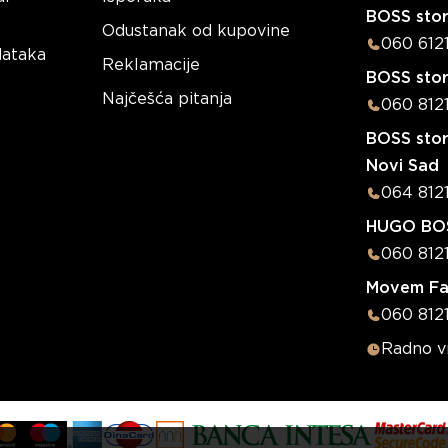
BOSS stor
Odustanak od kupovine
060 612
dataka
Reklamacije
BOSS sto
Najčešća pitanja
060 812
BOSS stor
Novi Sad
064 812
HUGO BOS
060 812
Movem Fa
060 8121
Radno 