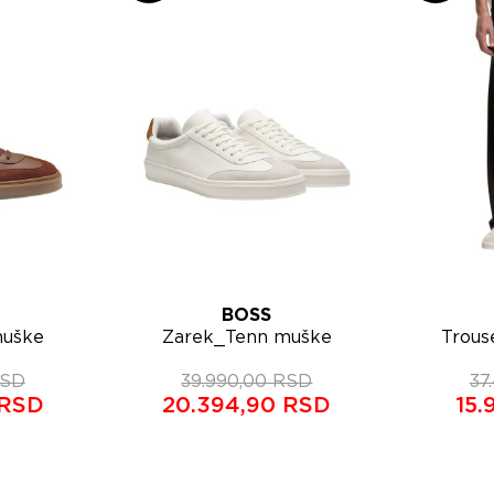
BOSS
Lista želja
Lista ž
muške
Zarek_Tenn muške
Trous
pregled
Brzi pregled
9408
patike 50549408
muš
RSD
39.990,00 RSD
37
 RSD
20.394,90 RSD
15.