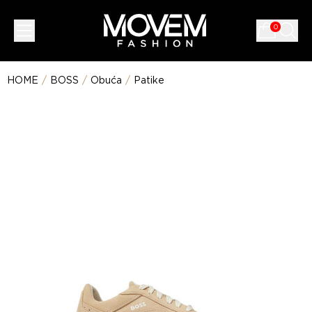
0
HOME
/
BOSS
/
Obuća
/
Patike