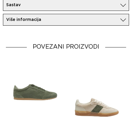
Sastav
Koža
Više informacija
Uvoznik:
MovemCo
Dobavljač:
HUGO BOSS AG
Zemlja porekla:
POVEZANI PROIZVODI