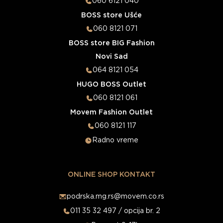
060 6121 040
BOSS store Ušće
060 8121 071
BOSS store BIG Fashion
Novi Sad
064 8121 054
HUGO BOSS Outlet
060 8121 061
Movem Fashion Outlet
060 8121 117
Radno vreme
ONLINE SHOP KONTAKT
podrska.mg.rs@movem.co.rs
011 35 32 497 / opcija br. 2