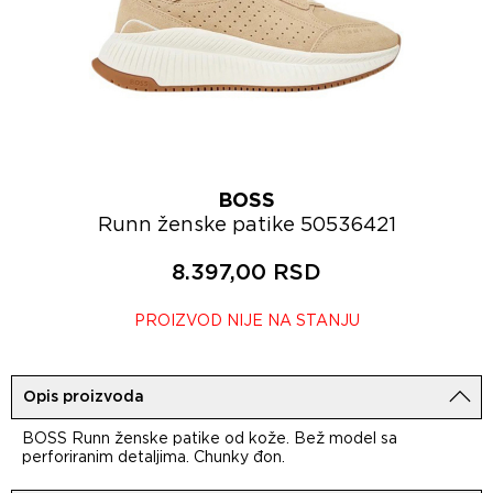
BOSS
Runn ženske patike 50536421
8.397,00 RSD
PROIZVOD NIJE NA STANJU
Opis proizvoda
BOSS Runn ženske patike od kože. Bež model sa
perforiranim detaljima. Chunky đon.