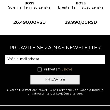
BOSS
BOSS
Solenne_Tenn_sd ženske
Brenta_Tenn_stcsd ženske
patike 50575226
patike 50568901
26.490,00RSD
29.990,00RSD
PRIJAVITE SE ZA NAŠ NEWSLETTER
Prijavite se na naš newsletter
Prihvatam
uslove
PRIJAVI SE
Ovaj sajt je zaštićen reCAPTCHA i primenjuju se
Google politika
privatnosti
i
uslovi korišćenja usluge
.