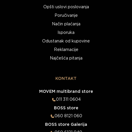
Opšti uslovi poslovanja
Poručivanje
Način plaćanja
Isporuka
Odustanak od kupovine
Reklamacije
Najčešća pitanja
KONTAKT
MOVEM multibrand store
011 311 0604
BOSS store
060 8121 060
BOSS store Galerija