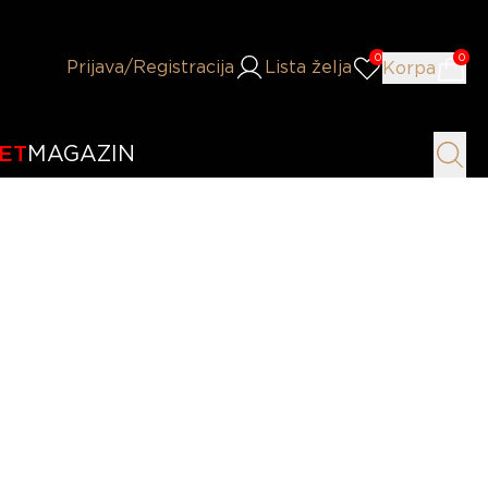
0
0
Prijava
/Registracija
Lista želja
Korpa
ET
MAGAZIN