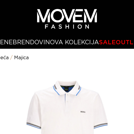
ŽENE
BRENDOVI
NOVA KOLEKCIJA
SALE
OUTL
eća
/
Majica