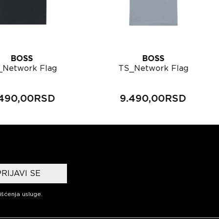
BOSS
BOSS
_Network Flag
TS_Network Flag
uška majica
muška majica
50566853
50566853
.490,00RSD
9.490,00RSD
PRIJAVI SE
išćenja usluge
.