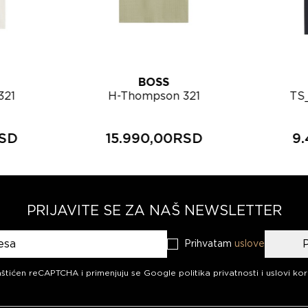
BOSS
321
H-Thompson 321
TS
ca
muška majica
m
50567970
RSD
15.990,00RSD
9
PRIJAVITE SE ZA NAŠ NEWSLETTER
Prihvatam
uslove
aš newsletter
aštićen reCAPTCHA i primenjuju se
Google politika privatnosti
i
uslovi kor