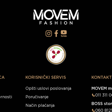
CA
KORISNIČKI SERVIS
KONTAKT
Opšti uslovi poslovanja
MOVEM mu
011 311 
rnosti
Poručivanje
BOSS sto
Način plaćanja
060 812