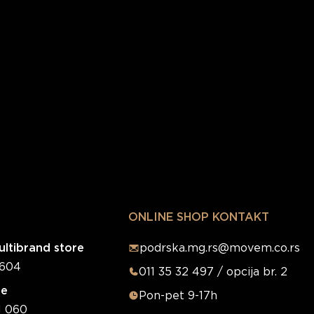
ONLINE SHOP KONTAKT
ltibrand store
podrska.mg.rs@movem.co.rs
0604
011 35 32 497 / opcija br. 2
re
Pon-pet 9-17h
1 060