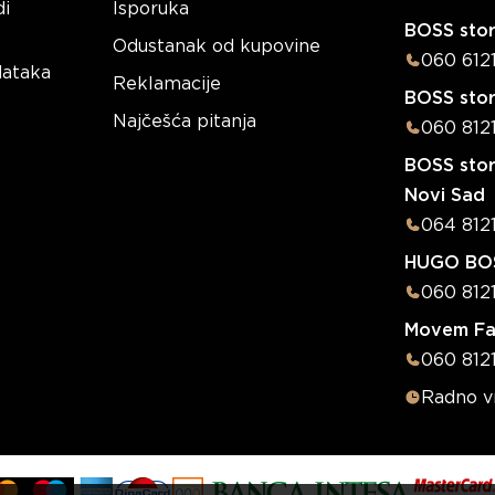
di
Isporuka
BOSS stor
Odustanak od kupovine
060 612
dataka
Reklamacije
BOSS sto
Najčešća pitanja
060 812
BOSS stor
Novi Sad
064 812
HUGO BOS
060 812
Movem Fa
060 8121
Radno 