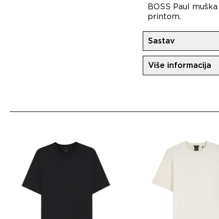
BOSS Paul muška p
printom.
Sastav
92%Pamuk
Više informacija
8%Elastin
Uvoznik:
MovemC
Dobavljač:
HUGO 
Zemlja porekla: