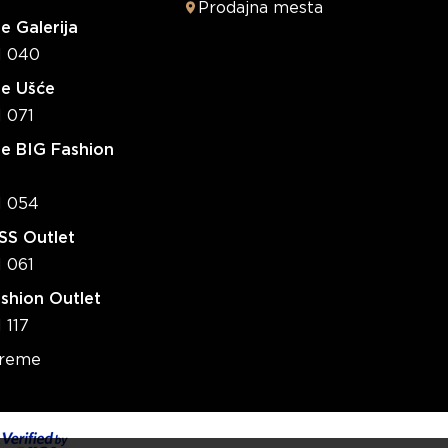
Prodajna mesta
e Galerija
1 040
re Ušće
1 071
e BIG Fashion
1 054
S Outlet
1 061
shion Outlet
 117
vreme