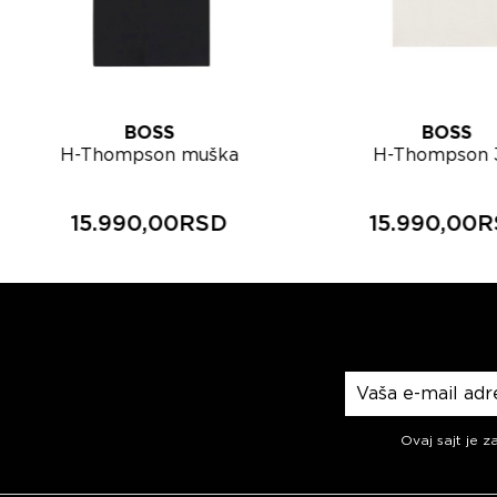
BOSS
BOSS
H-Thompson muška
H-Thompson 
majica 50555102
muška maji
50567970
15.990,00RSD
15.990,00
Prijavite se na n
Ovaj sajt je z