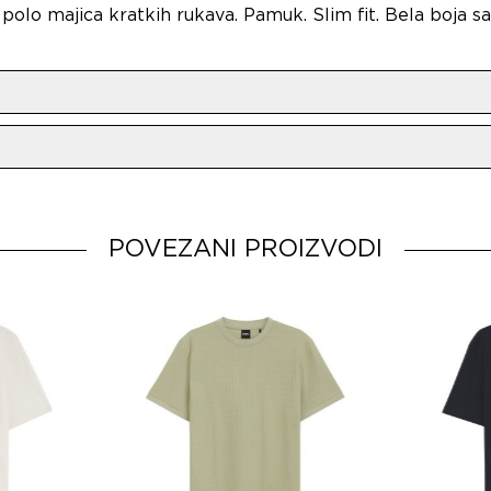
olo majica kratkih rukava. Pamuk. Slim fit. Bela boja s
o
BOSS AG
POVEZANI PROIZVODI