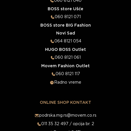
060 6121 040
BOSS store Ušće
060 8121 071
BOSS store BIG Fashion
Novi Sad
064 8121 054
HUGO BOSS Outlet
060 8121 061
Movem Fashion Outlet
060 8121 117
Radno vreme
ONLINE SHOP KONTAKT
podrska.mg.rs@movem.co.rs
011 35 32 497 / opcija br. 2