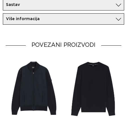
Sastav
100%Svila
Više informacija
Uvoznik:
MovemCo
Dobavljač:
HUGO BOSS AG
Zemlja porekla:
POVEZANI PROIZVODI