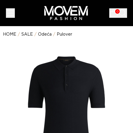
0
HOME
/
SALE
/
Odeća
/
Pulover