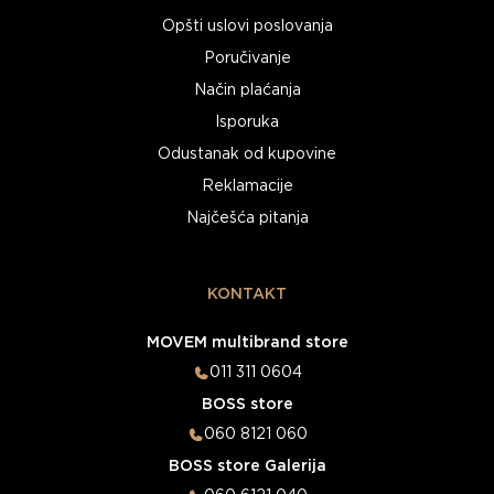
Opšti uslovi poslovanja
Poručivanje
Način plaćanja
Isporuka
Odustanak od kupovine
Reklamacije
Najčešća pitanja
KONTAKT
MOVEM multibrand store
011 311 0604
BOSS store
060 8121 060
BOSS store Galerija