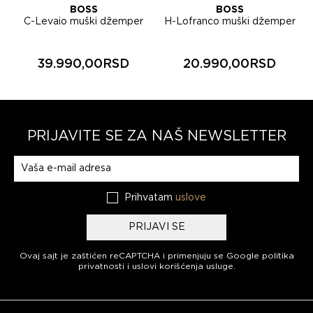
BOSS
BOSS
C-Levaio muški džemper
H-Lofranco muški džemper
50565508
50565565
39.990,00RSD
20.990,00RSD
PRIJAVITE SE ZA NAŠ NEWSLETTER
Prijavite se na naš newsletter
Prihvatam
uslove
PRIJAVI SE
Ovaj sajt je zaštićen reCAPTCHA i primenjuju se
Google politika
privatnosti
i
uslovi korišćenja usluge
.