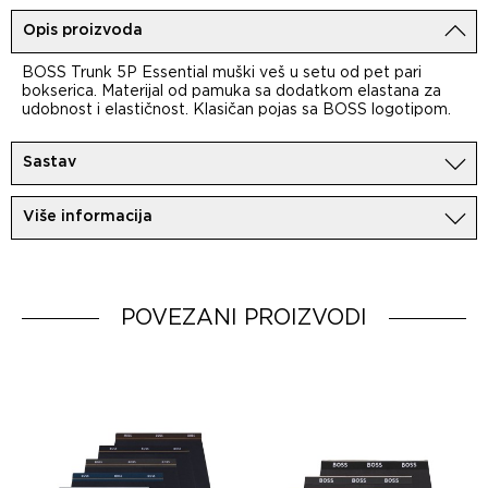
Opis proizvoda
BOSS Trunk 5P Essential muški veš u setu od pet pari
bokserica. Materijal od pamuka sa dodatkom elastana za
udobnost i elastičnost. Klasičan pojas sa BOSS logotipom.
Sastav
95%Pamuk
Više informacija
5%Elastan
Uvoznik:
MovemCo
Dobavljač:
HUGO BOSS AG
Zemlja porekla:
POVEZANI PROIZVODI