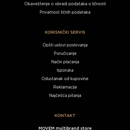
Obaveštenje o obradi podataka o ličnosti
Privatnost ličnih podataka
KORISNIČKI SERVIS
Opšti uslovi poslovanja
Poručivanje
Način plaćanja
Isporuka
Odustanak od kupovine
Reklamacije
Najčešća pitanja
KONTAKT
MOVEM multibrand store