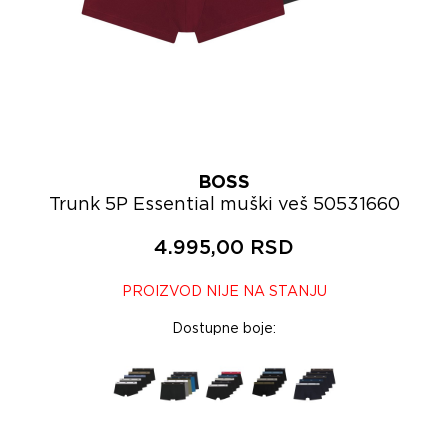
BOSS
Trunk 5P Essential muški veš 50531660
4.995,00 RSD
PROIZVOD NIJE NA STANJU
Dostupne boje: