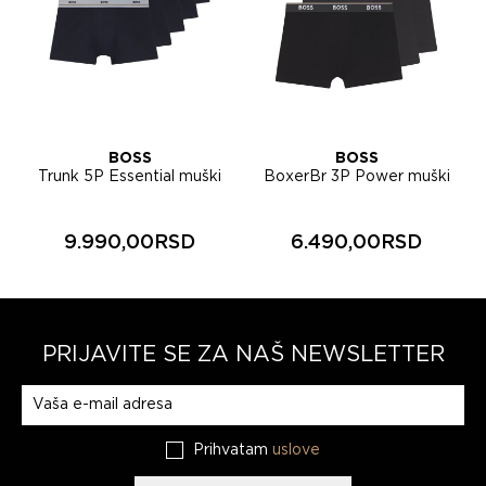
BOSS
BOSS
Trunk 5P Essential muški
BoxerBr 3P Power muški
veš 50531660
veš 50554694
9.990,00RSD
6.490,00RSD
PRIJAVITE SE ZA NAŠ NEWSLETTER
Prijavite se na naš newsletter
Prihvatam
uslove