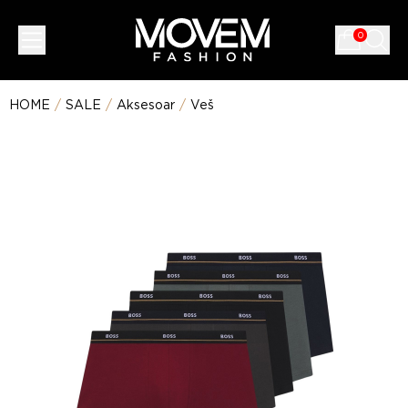
0
HOME
/
SALE
/
Aksesoar
/
Veš