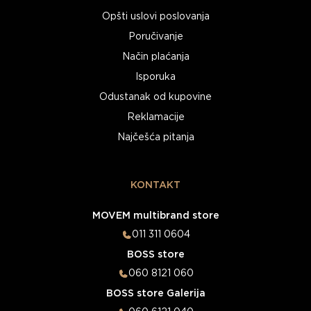
Opšti uslovi poslovanja
Poručivanje
Način plaćanja
Isporuka
Odustanak od kupovine
Reklamacije
Najčešća pitanja
KONTAKT
MOVEM multibrand store
011 311 0604
BOSS store
060 8121 060
BOSS store Galerija