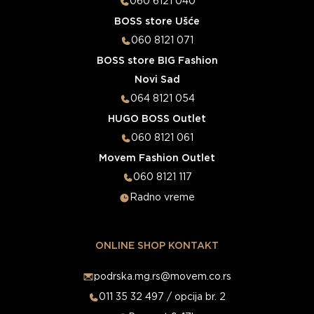
060 6121 040
BOSS store Ušće
060 8121 071
BOSS store BIG Fashion
Novi Sad
064 8121 054
HUGO BOSS Outlet
060 8121 061
Movem Fashion Outlet
060 8121 117
Radno vreme
ONLINE SHOP KONTAKT
podrska.mg.rs@movem.co.rs
011 35 32 497 / opcija br. 2