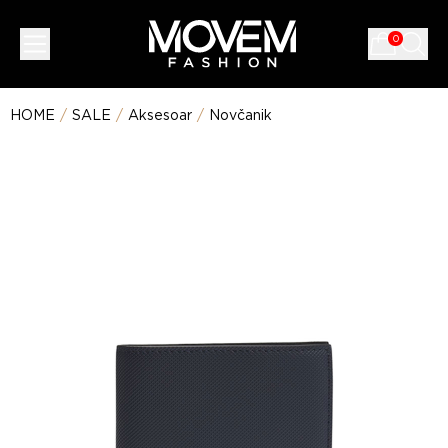
0
HOME
/
SALE
/
Aksesoar
/
Novčanik