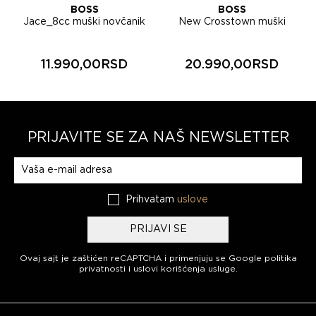
BOSS
BOSS
Jace_8cc muški novčanik
New Crosstown muški
50568413
novčanik 50529513
11.990,00RSD
20.990,00RSD
PRIJAVITE SE ZA NAŠ NEWSLETTER
Prijavite se na naš newsletter
Prihvatam
uslove
PRIJAVI SE
Ovaj sajt je zaštićen reCAPTCHA i primenjuju se
Google politika
privatnosti
i
uslovi korišćenja usluge
.