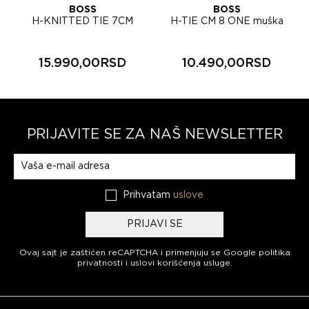
BOSS
BOSS
H-KNITTED TIE 7CM
H-TIE CM 8 ONE muška
muška kravata 50567033
kravata 50566741
15.990,00RSD
10.490,00RSD
PRIJAVITE SE ZA NAŠ NEWSLETTER
Prijavite se na naš newsletter
Prihvatam
uslove
PRIJAVI SE
Ovaj sajt je zaštićen reCAPTCHA i primenjuju se
Google politika
privatnosti
i
uslovi korišćenja usluge
.