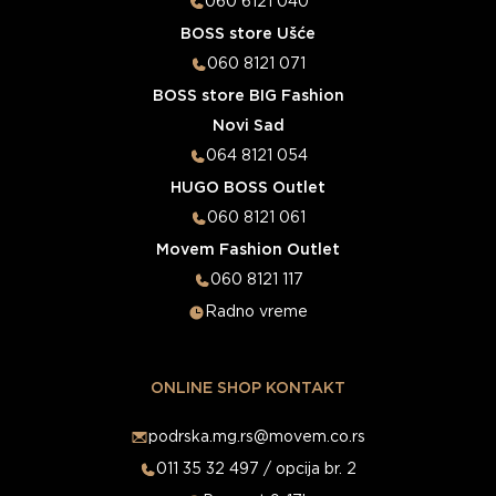
060 6121 040
BOSS store Ušće
060 8121 071
BOSS store BIG Fashion
Novi Sad
064 8121 054
HUGO BOSS Outlet
060 8121 061
Movem Fashion Outlet
060 8121 117
Radno vreme
ONLINE SHOP KONTAKT
podrska.mg.rs@movem.co.rs
011 35 32 497 / opcija br. 2