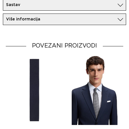
Sastav
100%Svila
Više informacija
Uvoznik:
MovemCo
Dobavljač:
HUGO BOSS AG
Zemlja porekla:
POVEZANI PROIZVODI