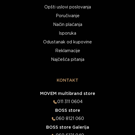
Opšti uslovi poslovanja
Poručivanje
Način plaćanja
Isporuka
Odustanak od kupovine
Reklamacije
Najčešća pitanja
KONTAKT
MOVEM multibrand store
011 311 0604
BOSS store
060 8121 060
BOSS store Galerija