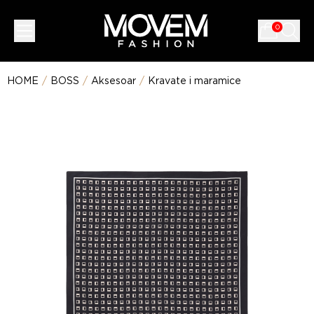
0
HOME
/
BOSS
/
Aksesoar
/
Kravate i maramice