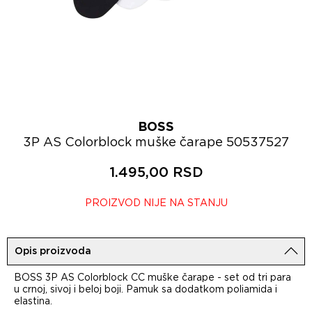
BOSS
3P AS Colorblock muške čarape 50537527
1.495,00 RSD
PROIZVOD NIJE NA STANJU
Opis proizvoda
BOSS 3P AS Colorblock CC muške čarape - set od tri para
u crnoj, sivoj i beloj boji. Pamuk sa dodatkom poliamida i
elastina.