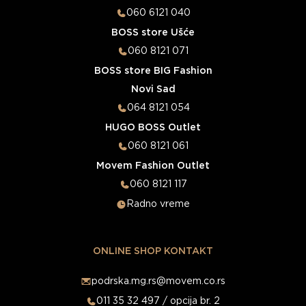
060 6121 040
BOSS store Ušće
060 8121 071
BOSS store BIG Fashion
Novi Sad
064 8121 054
HUGO BOSS Outlet
060 8121 061
Movem Fashion Outlet
060 8121 117
Radno vreme
ONLINE SHOP KONTAKT
podrska.mg.rs@movem.co.rs
011 35 32 497 / opcija br. 2