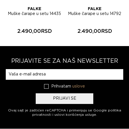
FALKE
FALKE
Muške čarape u setu 14435
Muške čarape u setu 14792
2.490,00RSD
2.490,00RSD
PRIJAVITE SE ZA NAŠ NEWSLETTER
Prijavite se na naš newsletter
Prihvatam
uslove
PRIJAVI SE
Ovaj sajt je zaštićen reCAPTCHA i primenjuju se
Google politika
privatnosti
i
uslovi korišćenja usluge
.