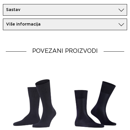
Sastav
80%Pamuk
Više informacija
2%Elastan
18%Poliamid
Uvoznik:
MovemCo
Dobavljač:
HUGO BOSS AG
Zemlja porekla:
POVEZANI PROIZVODI