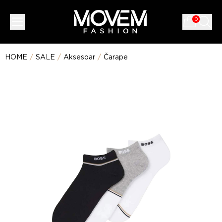
0
HOME
/
SALE
/
Aksesoar
/
Čarape