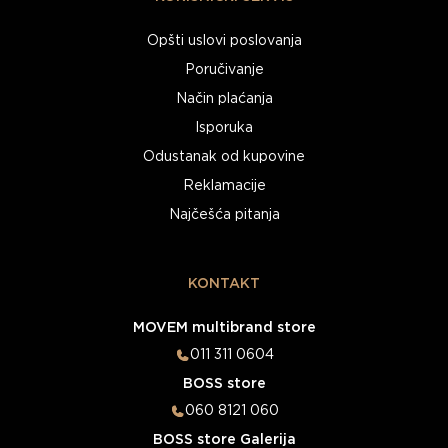
Opšti uslovi poslovanja
Poručivanje
Način plaćanja
Isporuka
Odustanak od kupovine
Reklamacije
Najčešća pitanja
KONTAKT
MOVEM multibrand store
011 311 0604
BOSS store
060 8121 060
BOSS store Galerija